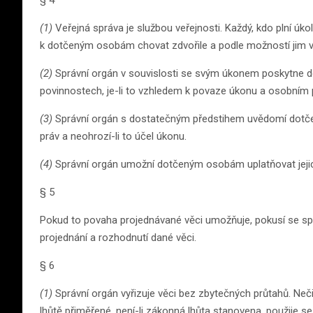
(1)
Veřejná správa je službou veřejnosti. Každý, kdo plní úk
k dotčeným osobám chovat zdvořile a podle možností jim vy
(2)
Správní orgán v souvislosti se svým úkonem poskytne d
povinnostech, je-li to vzhledem k povaze úkonu a osobní
(3)
Správní orgán s dostatečným předstihem uvědomí dotčené o
práv a neohrozí-li to účel úkonu.
(4)
Správní orgán umožní dotčeným osobám uplatňovat jejic
§ 5
Pokud to povaha projednávané věci umožňuje, pokusí se spr
projednání a rozhodnutí dané věci.
§ 6
(1)
Správní orgán vyřizuje věci bez zbytečných průtahů. Neč
lhůtě přiměřené, není-li zákonná lhůta stanovena, použije s