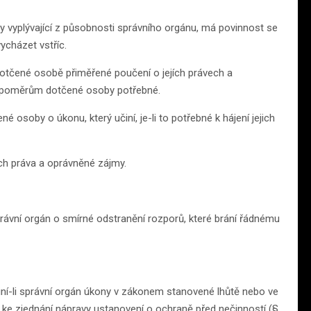
oly vyplývající z působnosti správního orgánu, má povinnost se
cházet vstříc.
otčené osobě přiměřené poučení o jejích právech a
m poměrům dotčené osoby potřebné.
soby o úkonu, který učiní, je-li to potřebné k hájení jejich
h práva a oprávněné zájmy.
ávní orgán o smírné odstranění rozporů, které brání řádnému
iní-li správní orgán úkony v zákonem stanovené lhůtě nebo ve
e ke zjednání nápravy ustanovení o ochraně před nečinností (§