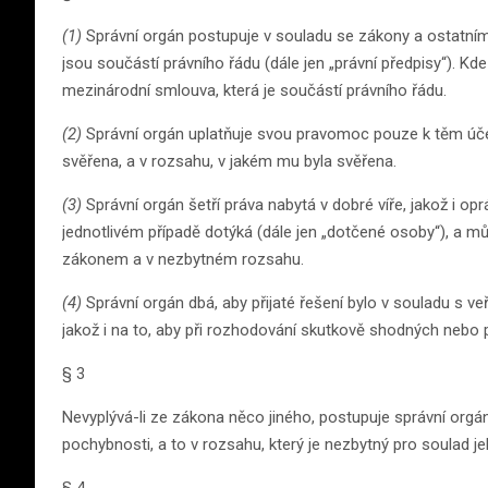
(1)
Správní orgán postupuje v souladu se zákony a ostatními
jsou součástí právního řádu (dále jen „právní předpisy“). K
mezinárodní smlouva, která je součástí právního řádu.
(2)
Správní orgán uplatňuje svou pravomoc pouze k těm úč
svěřena, a v rozsahu, v jakém mu byla svěřena.
(3)
Správní orgán šetří práva nabytá v dobré víře, jakož i o
jednotlivém případě dotýká (dále jen „dotčené osoby“), a 
zákonem a v nezbytném rozsahu.
(4)
Správní orgán dbá, aby přijaté řešení bylo v souladu s
jakož i na to, aby při rozhodování skutkově shodných nebo
§ 3
Nevyplývá-li ze zákona něco jiného, postupuje správní orgán
pochybnosti, a to v rozsahu, který je nezbytný pro soulad 
§ 4