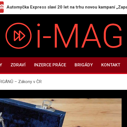
čka Express slaví 20 let na trhu novou kampaní „Zaparkuj chyt
i-MAG.CZ
Informační magazín | Public Relations
Y
ZDRAVÍ
INZERCE PRÁCE
BRIGÁDY
KONTAKT
RGÁNŮ – Zákony v ČR