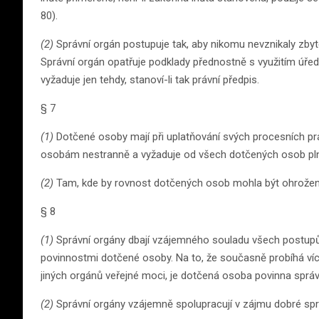
80).
(2)
Správní orgán postupuje tak, aby nikomu nevznikaly zby
Správní orgán opatřuje podklady přednostně s využitím úřed
vyžaduje jen tehdy, stanoví-li tak právní předpis.
§ 7
(1)
Dotčené osoby mají při uplatňování svých procesních pr
osobám nestranně a vyžaduje od všech dotčených osob plně
(2)
Tam, kde by rovnost dotčených osob mohla být ohrožena, 
§ 8
(1)
Správní orgány dbají vzájemného souladu všech postupů, 
povinnostmi dotčené osoby. Na to, že současně probíhá ví
jiných orgánů veřejné moci, je dotčená osoba povinna sprá
(2)
Správní orgány vzájemně spolupracují v zájmu dobré spr