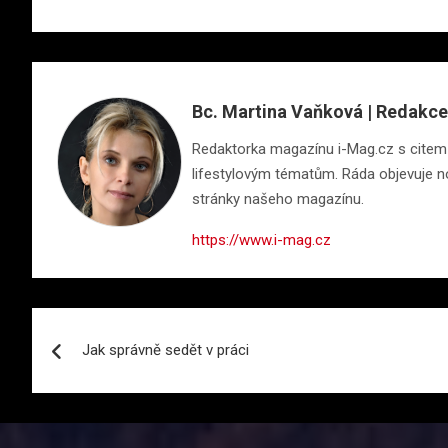
Bc. Martina Vaňková | Redakce
Redaktorka magazínu i-Mag.cz s citem pr
lifestylovým tématům. Ráda objevuje nov
stránky našeho magazínu.
https://www.i-mag.cz
Navigace
Jak správně sedět v práci
pro
příspěvek