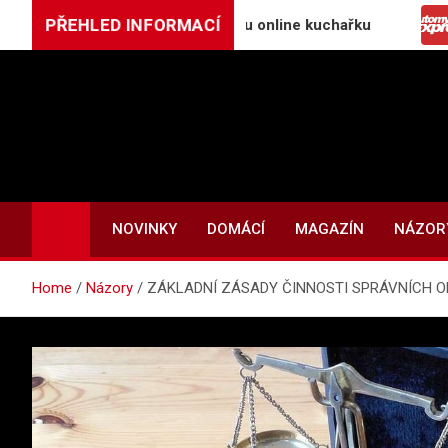
Skip
PŘEHLED INFORMACÍ
cz spouští největší českou online kuchařku
Automy
to
content
NOVINKY
DOMÁCÍ
MAGAZÍN
NÁZOR
Home
Názory
ZÁKLADNÍ ZÁSADY ČINNOSTI SPRÁVNÍCH O