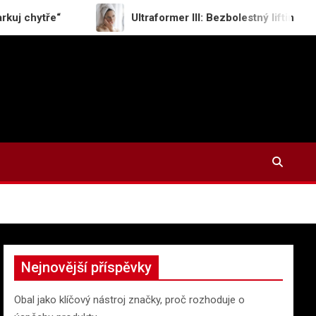
ře“
Ultraformer III: Bezbolestný lifting obličeje, př
Nejnovější příspěvky
Obal jako klíčový nástroj značky, proč rozhoduje o