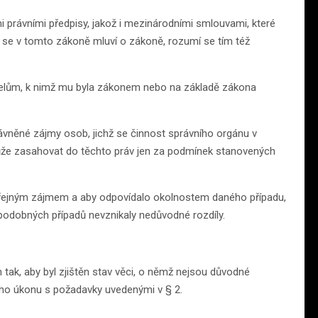
 právními předpisy, jakož i mezinárodními smlouvami, které
de se v tomto zákoně mluví o zákoně, rozumí se tím též
elům, k nimž mu byla zákonem nebo na základě zákona
právněné zájmy osob, jichž se činnost správního orgánu v
může zasahovat do těchto práv jen za podmínek stanovených
 veřejným zájmem a aby odpovídalo okolnostem daného případu,
 podobných případů nevznikaly nedůvodné rozdíly.
 tak, aby byl zjištěn stav věci, o němž nejsou důvodné
jeho úkonu s požadavky uvedenými v § 2.