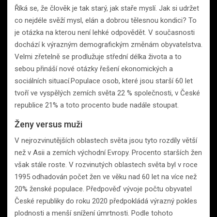
Říká se, že člověk je tak starý, jak staře myslí. Jak si udržet
co nejdéle svěží mysl, elán a dobrou tělesnou kondici? To
je otázka na kterou není lehké odpovědět. V současnosti
dochází k výrazným demografickým změnám obyvatelstva.
Velmi zřetelně se prodlužuje střední délka života a to
sebou přináší nové otázky řešení ekonomických a
sociálních situací.Populace osob, které jsou starší 60 let
tvoří ve vyspělých zemích světa 22 % společnosti, v České
republice 21% a toto procento bude nadále stoupat.
Ženy versus muži
V nejrozvinutějších oblastech světa jsou tyto rozdíly větší
než v Asii a zemích východní Evropy. Procento starších žen
však stále roste. V rozvinutých oblastech světa byl v roce
1995 odhadován počet žen ve věku nad 60 let na více než
20% ženské populace. Předpověď vývoje počtu obyvatel
České republiky do roku 2020 předpokládá výrazný pokles
plodnosti a menší snížení úmrtnosti. Podle tohoto