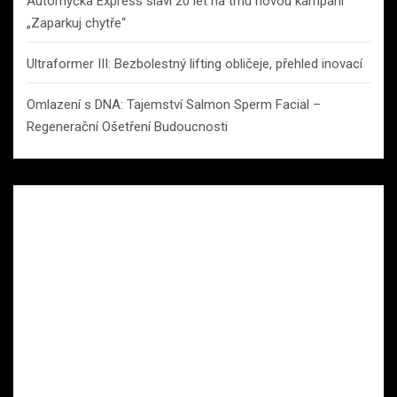
Automyčka Express slaví 20 let na trhu novou kampaní
„Zaparkuj chytře“
Ultraformer III: Bezbolestný lifting obličeje, přehled inovací
Omlazení s DNA: Tajemství Salmon Sperm Facial –
Regenerační Ošetření Budoucnosti