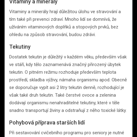
Vitaminy a minerály
Vitaminy a minerály hrají důležitou úlohu ve stravování a
tím také při prevenci zdraví. Mnoho lidí se domnívá, že
užíváním vitaminových doplňků a stopových prvků, bez
ohledu na způsob stravování, budou zdrávi.
Tekutiny
Dostatek tekutin je důležitý v každém věku, především však
ve stáří, kdy tělo zaznamenává značný přirozený úbytek
tekutin. O pitném režimu rozhoduje především teplota
prostředí, skladba výživy, námaha organismu apod. Obecně
se doporučuje vypít asi 2 litry tekutin denně, rozhodující je
však také druh tekutin. Také čerstvé ovoce a zelenina
dodávají organismu nenahraditelné tekutiny, které v těle
snadno transportují živiny a odstraňují z něho toxické látky.
Pohybová příprava starších lidí
Při sestavování cvičebního programu pro seniory je nutné