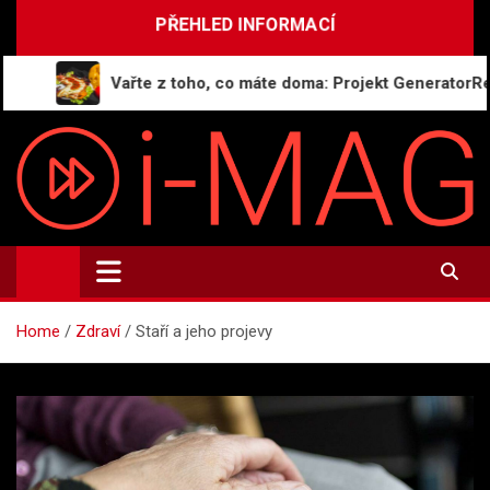
Skip
PŘEHLED INFORMACÍ
to
content
Vařte z toho, co máte doma: Projekt GeneratorReceptu.
i-MAG.CZ
Informační magazín | Public Relations
Home
Zdraví
Staří a jeho projevy