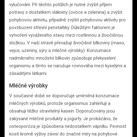
vylučování. Při těchto potížích je nutné zvýšit příjem
potravy s dostatkem vlákniny (ovoce a zelenina) a zvýšit
pohybovou aktivitu, případně zvýšit pohybovou aktivitu pro
povzbuzení střevní peristaltiky. Důležitým faktorem je
vytvoření vyváženého stavu mezi rostlinnou a živočišnou
složkou. V naší stravě převažují živočišné bílkoviny (maso,
vejce, uzeniny, sýry a mléčné výrobky). Konzumace
nadměrného množství bílkovin způsobuje překyselení
organismu a tímto se narušuje rovnováha mezi kyselými a
zásaditými látkami.
Mléčné výrobky
V současné době se doporučuje umírněná konzumace
mléčných výrobků, protože organismus zahleňují a
obsahují těžko stravitelný kasein. Doporučovány jsou
zakysané mléčné produkty a jogurty. Je prokázáno, že
osteoporóza je způsobena nedostatkem vápníku. Pevnost
kostí kromě výživy závisí do značné míry na pohybové