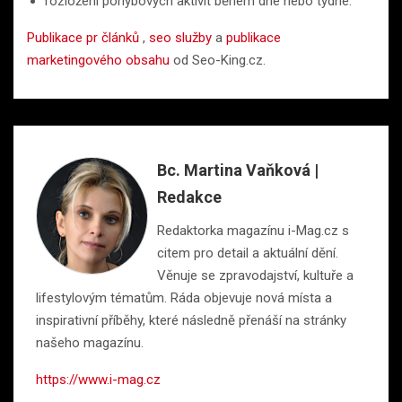
rozložení pohybových aktivit během dne nebo týdne.
Publikace pr článků
,
seo služby
a
publikace
marketingového obsahu
od Seo-King.cz.
Bc. Martina Vaňková |
Redakce
Redaktorka magazínu i-Mag.cz s
citem pro detail a aktuální dění.
Věnuje se zpravodajství, kultuře a
lifestylovým tématům. Ráda objevuje nová místa a
inspirativní příběhy, které následně přenáší na stránky
našeho magazínu.
https://www.i-mag.cz