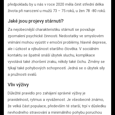
předpokladu by u nás v roce 2020 měla činit střední délka
života při narození u mužů 73 – 75 roků, u žen 78 -80 roků.
Jaké jsou projevy stárnutí?
Za nejobecnější charakteristiku stárnutí se považuje
zpomalení psychické činnosti. Nedostatky ve smyslovém
vnímání mohou vyústit v emoční problémy, hlavně deprese,
ale i úzkost a výbušnost staršího člověka. V sociálním
kontaktu se špatně snáší úbytek sluchu, komplikace
vyvolává také zhoršení zraku, někdy také čichu. Změny se
týkají také pohybových schopností. Jedná se o úbytek síly
a pružnosti svalů.
Vliv výživy
Důležité pravidlo pro zahájení správné výživy je
pravidelnost, rytmus a vyváženost. Je všeobecně známo,
že velká část populace, především té starší, trpí v důsledku
nevhodného stravování a minimálního pohybu poruchou