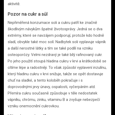
aktivitě.
Pozor na cukr a sůl
Nepřiměřená konzumace soli a cukru patří ke značně
škodlivým návykům špatné životosprávy. Jedná se o dva
extrémy, které se navzájem podporují, protože kdo hodně
sladí, obvykle také moc solí. Nadbytek soli vyplavuje vápník
a další nerostné látky a tím se také podílí na vzniku
osteoporózy. Velmi nezdravý je také bílý rafinovaný cukr.
Po jeho použití stoupá hladina cukru v krvi a krátkodobě se
cítíme lépe a radostněji. To však způsobí vyplavení inzulínu,
který hladinu cukru v krvi snižuje, takže se opět dostavuje
chuť na sladké, a tento koloběh pokračuje i s
doprovodnými jevy únavy, ospalosti, vyčerpáním atd.
Přemíra cukru současně způsobuje v těle nedostatek
vápníku, chrómu, zinku, vitaminu B a zvyšuje nebezpečí
vzniku onemocnění cukrovkou.