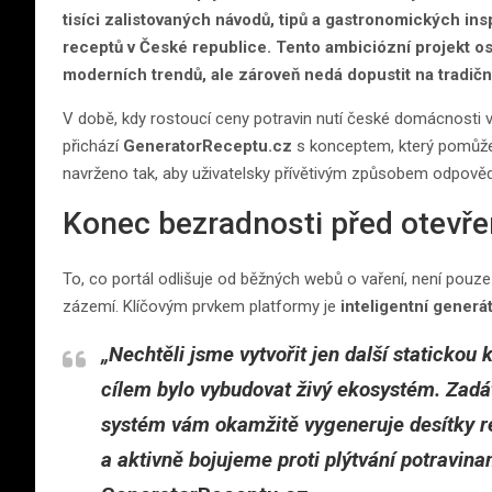
tisíci zalistovaných návodů, tipů a gastronomických insp
receptů v České republice. Tento ambiciózní projekt os
moderních trendů, ale zároveň nedá dopustit na tradičn
V době, kdy rostoucí ceny potravin nutí české domácnosti ví
přichází
GeneratorReceptu.cz
s konceptem, který pomůže
navrženo tak, aby uživatelsky přívětivým způsobem odpově
Konec bezradnosti před otevře
To, co portál odlišuje od běžných webů o vaření, není pou
zázemí. Klíčovým prvkem platformy je
inteligentní generá
„Nechtěli jsme vytvořit jen další statickou
cílem bylo vybudovat živý ekosystém. Zadát
systém vám okamžitě vygeneruje desítky re
a aktivně bojujeme proti plýtvání potravina