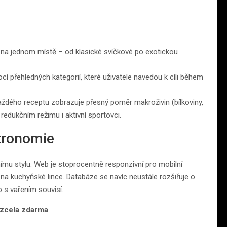
ě na jednom místě – od klasické svíčkové po exotickou
í přehledných kategorií, které uživatele navedou k cíli během
každého receptu zobrazuje přesný poměr makroživin (bílkoviny,
 redukčním režimu i aktivní sportovci.
tronomie
mu stylu. Web je stoprocentně responzivní pro mobilní
mo na kuchyňské lince. Databáze se navíc neustále rozšiřuje o
 s vařením souvisí.
zcela zdarma
.