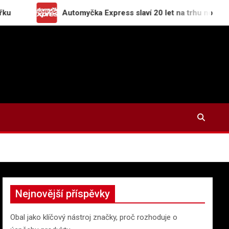
Automyčka Express slaví 20 let na trhu novou kampaní 
Nejnovější příspěvky
Obal jako klíčový nástroj značky, proč rozhoduje o