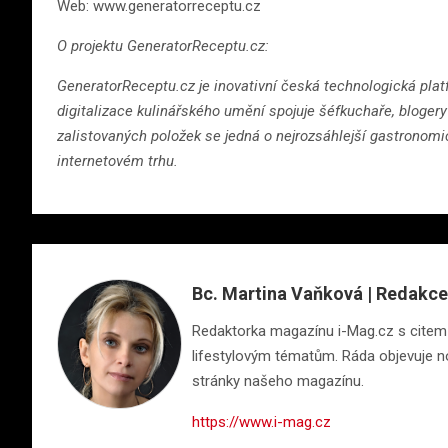
Web: www.generatorreceptu.cz
O projektu GeneratorReceptu.cz:
GeneratorReceptu.cz je inovativní česká technologická platf
digitalizace kulinářského umění spojuje šéfkuchaře, bloge
zalistovaných položek se jedná o nejrozsáhlejší gastronomi
internetovém trhu.
Bc. Martina Vaňková | Redakce
Redaktorka magazínu i-Mag.cz s citem pr
lifestylovým tématům. Ráda objevuje nov
stránky našeho magazínu.
https://www.i-mag.cz