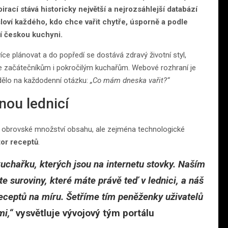
irací stává historicky největší a nejrozsáhlejší databází
loví každého, kdo chce vařit chytře, úsporně a podle
í českou kuchyni.
ce plánovat a do popředí se dostává zdravý životní styl,
 začátečníkům i pokročilým kuchařům. Webové rozhraní je
dělo na každodenní otázku:
„Co mám dneska vařit?“
nou lednicí
ze obrovské množství obsahu, ale zejména technologické
tor receptů
.
 kuchařku, kterých jsou na internetu stovky. Naším
e suroviny, které máte právě teď v lednici, a náš
ceptů na míru. Šetříme tím peněženky uživatelů
mi,“
vysvětluje vývojový tým portálu