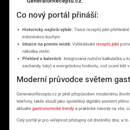
GeneratorReceptu.cz.
Co nový portál přináší:
Historicky nejširší výběr:
Tisíce receptů jídel přehledn
indonéskou kuchyni.
Intuice na prvním místě:
Vyhledávání
receptů jídel
pomoc
několika vteřin.
Přehled o kaloriích:
Integrovaná nutriční kalkulačka u 
sacharidy, tuky) a energetickou hodnotu, což ocení lidé v
Moderní průvodce světem gas
GeneratorReceptu.cz je plně přizpůsoben modernímu životní
telefony, takže slouží jako spolehlivý digitální asistent pří
aktuální
gastronomické trendy
a praktické návody na vše, co
Celý portál je pro veřejnost přístupný od dnešního dne, a to