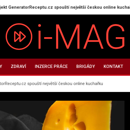
ratorReceptu.cz spouští největší českou online kuchařku
i-MAG.CZ
Informační magazín | Public Relations
Y
ZDRAVÍ
INZERCE PRÁCE
BRIGÁDY
KONTAKT
torReceptu.cz spouští největší českou online kuchařku