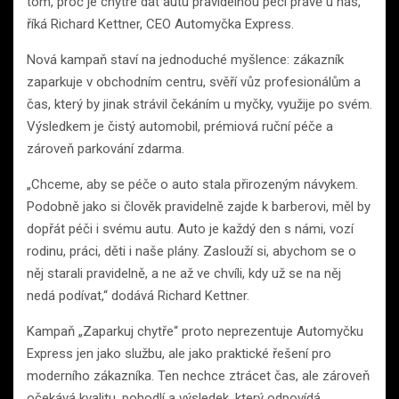
tom, proč je chytré dát autu pravidelnou péči právě u nás,“
říká Richard Kettner, CEO Automyčka Express.
Nová kampaň staví na jednoduché myšlence: zákazník
zaparkuje v obchodním centru, svěří vůz profesionálům a
čas, který by jinak strávil čekáním u myčky, využije po svém.
Výsledkem je čistý automobil, prémiová ruční péče a
zároveň parkování zdarma.
„Chceme, aby se péče o auto stala přirozeným návykem.
Podobně jako si člověk pravidelně zajde k barberovi, měl by
dopřát péči i svému autu. Auto je každý den s námi, vozí
rodinu, práci, děti i naše plány. Zaslouží si, abychom se o
něj starali pravidelně, a ne až ve chvíli, kdy už se na něj
nedá podívat,“ dodává Richard Kettner.
Kampaň „Zaparkuj chytře“ proto neprezentuje Automyčku
Express jen jako službu, ale jako praktické řešení pro
moderního zákazníka. Ten nechce ztrácet čas, ale zároveň
očekává kvalitu, pohodlí a výsledek, který odpovídá