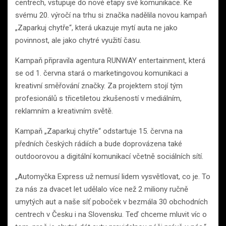
centrech, vstupuje do nové etapy své komunikace. Ke
svému 20. výročí na trhu si značka nadělila novou kampaň
„Zaparkuj chytře“, která ukazuje mytí auta ne jako
povinnost, ale jako chytré využití času.
Kampaň připravila agentura RUNWAY entertainment, která
se od 1. června stará o marketingovou komunikaci a
kreativní směřování značky. Za projektem stojí tým
profesionálů s třicetiletou zkušeností v mediálním,
reklamním a kreativním světě.
Kampaň „Zaparkuj chytře“ odstartuje 15. června na
předních českých rádiích a bude doprovázena také
outdoorovou a digitální komunikací včetně sociálních sítí.
„Automyčka Express už nemusí lidem vysvětlovat, co je. To
za nás za dvacet let udělalo více než 2 miliony ručně
umytých aut a naše síť poboček v bezmála 30 obchodních
centrech v Česku i na Slovensku. Teď chceme mluvit víc o