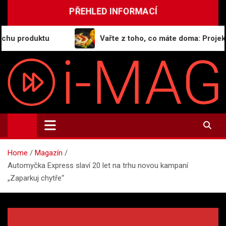
Skip
PŘEHLED INFORMACÍ
to
content
produktu
Vařte z toho, co máte doma: Projekt Gen
i-MAG.CZ
Informační magazín | Public Relations
Home
Magazín
Automyčka Express slaví 20 let na trhu novou kampaní
„Zaparkuj chytře“