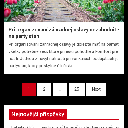
Pri organizovaní záhradnej oslavy nezabudnite
na party stan
Pri organizovaní záhradnej oslavy je dôležité mať na pamäti
všetky potrebné veci, ktoré prinesú pohodlie a komfort pre
hostí. Jednou z nevyhnutností pri vonkajších podujatiach je
partystan, ktorý poskytne útočisko…
Stránkování
1
2
…
25
Next
příspěvků
Nejnovější příspěvky
Obal jako klíčový nástroj značky, proč rozhoduje o úspěchu