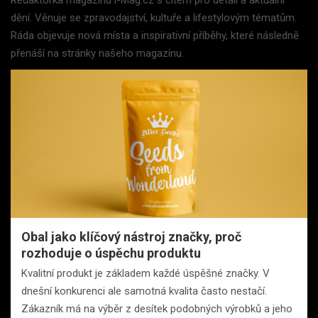
dění. Věnuje se zpravodajství, kultuře a lifestylovým tématům.
Ráda objevuje nová místa a inspirativní příběhy, které následně
přenáší na stránky našeho magazínu.
Obal jako klíčový nástroj značky, proč
rozhoduje o úspěchu produktu
Kvalitní produkt je základem každé úspěšné značky. V
dnešní konkurenci ale samotná kvalita často nestačí.
Zákazník má na výběr z desítek podobných výrobků a jeho