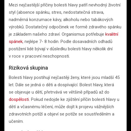
Mezi nejčastější příčiny bolesti hlavy patří nevhodný životní
styl (absence spánku, stres, nedostatečná strava,
nadměrná konzumace kávy, alkoholu nebo tabákových
výrobků. Dostatečný odpočinek ve formě zdravého spánku
je základem našeho zdraví. Organismus potřebuje
kvalitní
spánek
, nejlépe 7- 8 hodin. Podle dosavadních odhadů
postižení lidé bývají v důsledku bolesti hlavy několik dní
v roce v pracovní neschopnosti.
Riziková skupina
Bolesti hlavy postihují nejčastěji ženy, které jsou mladší 45
let. Dále se jedná o děti a dospívající. Bolest hlavy, která
se objevuje u dětí, přetrvává ve většině případů až do
dospělosti
. Pokud nedojde ke zjištění příčin bolesti hlavy u
dětí a včasnému léčení, může dojít k projevu vážnějších
zdravotních potíží a objeví se potíže se soustředěním a
učením.