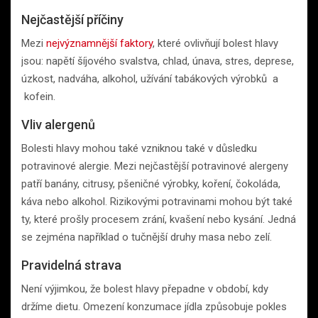
Nejčastější příčiny
Mezi
nejvýznamnější faktory
, které ovlivňují bolest hlavy
jsou: napětí šíjového svalstva, chlad, únava, stres, deprese,
úzkost, nadváha, alkohol, užívání tabákových výrobků a
kofein.
Vliv alergenů
Bolesti hlavy mohou také vzniknou také v důsledku
potravinové alergie. Mezi nejčastější potravinové alergeny
patří banány, citrusy, pšeničné výrobky, koření, čokoláda,
káva nebo alkohol. Rizikovými potravinami mohou být také
ty, které prošly procesem zrání, kvašení nebo kysání. Jedná
se zejména například o tučnější druhy masa nebo zelí.
Pravidelná strava
Není výjimkou, že bolest hlavy přepadne v období, kdy
držíme dietu. Omezení konzumace jídla způsobuje pokles