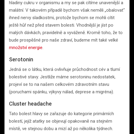
hladiny cukru v organismu a my se pak cítíme unavenější a
malátní. V takovém případě bychom však neměli „obalovat“
ihned nervy sladkostmi, protože bychom se mohli cítit
ještě hůř než před stavem bolesti. Vhodnější je jíst po
malých dávkách, pravidelně a vyváženě. Kromě toho, že to
bude prospěšné pro naše zdraví, budeme mít také velké
množství energie
.
Serotonin
Jedná se o látku, která ovlivňuje průchodnost cév a tlumí
bolestivé stavy. Jestliže máme serotoninu nedostatek,
projeví se to na našem celkovém zdravotním stavu
(poruchami spánku, výkyvy nálad, deprese a migréna).
Cluster headache
Tato bolest hlavy se zařazuje do kategorie primárních
bolestí, jejíž atatky se objevují opakovaně na stejném
místě, ve stejnou dobu a mizí až po několika týdnech.