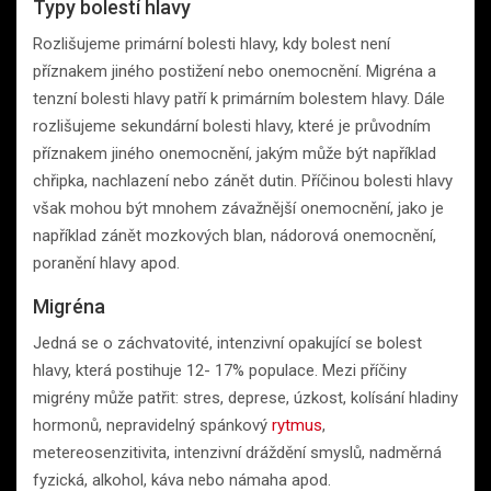
Typy bolestí hlavy
Rozlišujeme primární bolesti hlavy, kdy bolest není
příznakem jiného postižení nebo onemocnění. Migréna a
tenzní bolesti hlavy patří k primárním bolestem hlavy. Dále
rozlišujeme sekundární bolesti hlavy, které je průvodním
příznakem jiného onemocnění, jakým může být například
chřipka, nachlazení nebo zánět dutin. Příčinou bolesti hlavy
však mohou být mnohem závažnější onemocnění, jako je
například zánět mozkových blan, nádorová onemocnění,
poranění hlavy apod.
Migréna
Jedná se o záchvatovité, intenzivní opakující se bolest
hlavy, která postihuje 12- 17% populace. Mezi příčiny
migrény může patřit: stres, deprese, úzkost, kolísání hladiny
hormonů, nepravidelný spánkový
rytmus
,
metereosenzitivita, intenzivní dráždění smyslů, nadměrná
fyzická, alkohol, káva nebo námaha apod.