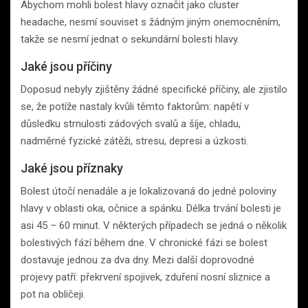
Abychom mohli bolest hlavy označit jako cluster
headache, nesmí souviset s žádným jiným onemocněním,
takže se nesmí jednat o sekundární bolesti hlavy.
Jaké jsou příčiny
Doposud nebyly zjištěny žádné specifické příčiny, ale zjistilo
se, že potíže nastaly kvůli těmto faktorům: napětí v
důsledku strnulosti zádových svalů a šíje, chladu,
nadměrné fyzické zátěži, stresu, depresi a úzkosti.
Jaké jsou příznaky
Bolest útočí nenadále a je lokalizovaná do jedné poloviny
hlavy v oblasti oka, očnice a spánku. Délka trvání bolesti je
asi 45 – 60 minut. V některých případech se jedná o několik
bolestivých fází během dne. V chronické fázi se bolest
dostavuje jednou za dva dny. Mezi další doprovodné
projevy patří: překrvení spojivek, zduření nosní sliznice a
pot na obličeji.