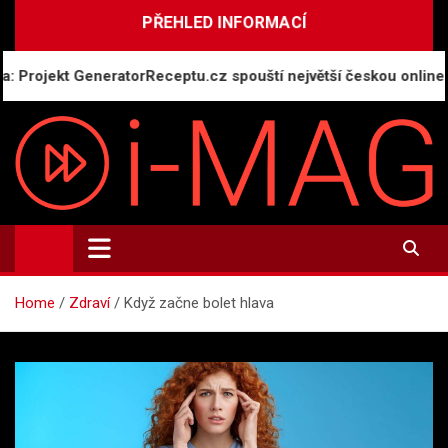
Skip
PŘEHLED INFORMACÍ
to
content
jekt GeneratorReceptu.cz spouští největší českou online kucha
i-MAG.CZ
Informační magazín | Public Relations
Home
Zdraví
Když začne bolet hlava