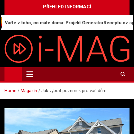
Skip
PŘEHLED INFORMACÍ
to
content
e z toho, co máte doma: Projekt GeneratorReceptu.cz spouští n
i-MAG.CZ
Informační magazín | Public Relations
Home
Magazín
Jak vybrat pozemek pro váš dům