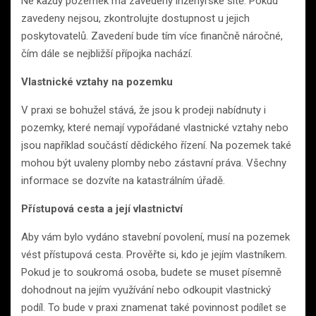
Ne každý pozemek má zavedeny inženýrské sítě. Pokud
zavedeny nejsou, zkontrolujte dostupnost u jejich
poskytovatelů. Zavedení bude tím více finančně náročné,
čím dále se nejbližší přípojka nachází.
Vlastnické vztahy na pozemku
V praxi se bohužel stává, že jsou k prodeji nabídnuty i
pozemky, které nemají vypořádané vlastnické vztahy nebo
jsou například součástí dědického řízení. Na pozemek také
mohou být uvaleny plomby nebo zástavní práva. Všechny
informace se dozvíte na katastrálním úřadě.
Přístupová cesta a její vlastnictví
Aby vám bylo vydáno stavební povolení, musí na pozemek
vést přístupová cesta. Prověřte si, kdo je jejím vlastníkem.
Pokud je to soukromá osoba, budete se muset písemně
dohodnout na jejím využívání nebo odkoupit vlastnický
podíl. To bude v praxi znamenat také povinnost podílet se