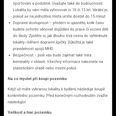
sportování a podobně. Uvažujte také do budoucnosti.
Lokalita by vám měla vyhovovat io 10 či 15 let. Ideální je,
pokud se na jednotlivá místa umíte dostat do 15 minut.
Dopravní dostupnost – předem si ujasněte, kolik času
budete ochotni věnovat dojíždění do práce či vození dětí
do školy. Zjistěte si, jak dlouho trvá cesta do vyhlédnuté
lokality i během dopravní špičky. Důležitá je také
pravidelnost spojů MHD.
Bezpečnost – jistě vás bude zajímat také míra
kriminality v oblasti. Všechny informace naleznete na
statistickém úřadě nebo místní policii.
Na co myslet při koupi pozemku
Když už máte vybranou lokalitu k bydlení, následuje koupě
konkrétního pozemku. Před konečným rozhodnutím zvažte
následující:
Velikost a tvar pozemku