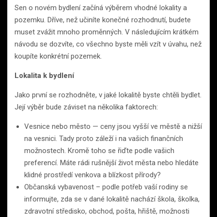
Sen o novém bydlení začíná výběrem vhodné lokality a
pozemku. Dříve, než učiníte konečné rozhodnutí, budete
muset zvážit mnoho proměnných. V následujícím krátkém
návodu se dozvíte, co všechno byste měli vzít v úvahu, než
koupíte konkrétní pozemek.
Lokalita k bydlení
Jako první se rozhodněte, v jaké lokalitě byste chtěli bydlet.
Její výběr bude záviset na několika faktorech:
Vesnice nebo město — ceny jsou vyšší ve městě a nižší
na vesnici. Tady proto záleží i na vašich finančních
možnostech. Kromě toho se řiďte podle vašich
preferencí. Máte rádi rušnější život města nebo hledáte
klidné prostředí venkova a blízkost přírody?
Občanská vybavenost – podle potřeb vaší rodiny se
informujte, zda se v dané lokalitě nachází škola, školka,
zdravotní středisko, obchod, pošta, hřiště, možnosti