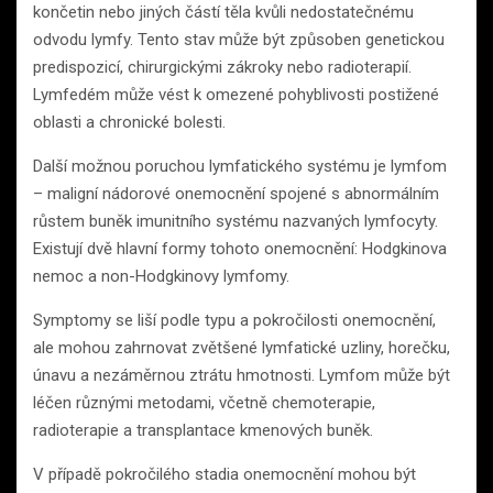
končetin nebo jiných částí těla kvůli nedostatečnému
odvodu lymfy. Tento stav může být způsoben genetickou
predispozicí, chirurgickými zákroky nebo radioterapií.
Lymfedém může vést k omezené pohyblivosti postižené
oblasti a chronické bolesti.
Další možnou poruchou lymfatického systému je lymfom
– maligní nádorové onemocnění spojené s abnormálním
růstem buněk imunitního systému nazvaných lymfocyty.
Existují dvě hlavní formy tohoto onemocnění: Hodgkinova
nemoc a non-Hodgkinovy lymfomy.
Symptomy se liší podle typu a pokročilosti onemocnění,
ale mohou zahrnovat zvětšené lymfatické uzliny, horečku,
únavu a nezáměrnou ztrátu hmotnosti. Lymfom může být
léčen různými metodami, včetně chemoterapie,
radioterapie a transplantace kmenových buněk.
V případě pokročilého stadia onemocnění mohou být