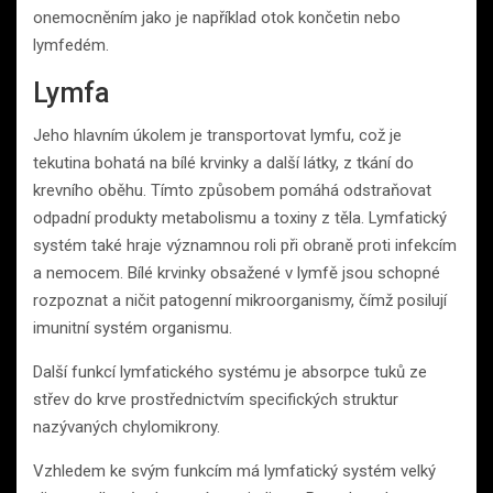
onemocněním jako je například otok končetin nebo
lymfedém.
Lymfa
Jeho hlavním úkolem je transportovat lymfu, což je
tekutina bohatá na bílé krvinky a další látky, z tkání do
krevního oběhu. Tímto způsobem pomáhá odstraňovat
odpadní produkty metabolismu a toxiny z těla. Lymfatický
systém také hraje významnou roli při obraně proti infekcím
a nemocem. Bílé krvinky obsažené v lymfě jsou schopné
rozpoznat a ničit patogenní mikroorganismy, čímž posilují
imunitní systém organismu.
Další funkcí lymfatického systému je absorpce tuků ze
střev do krve prostřednictvím specifických struktur
nazývaných chylomikrony.
Vzhledem ke svým funkcím má lymfatický systém velký