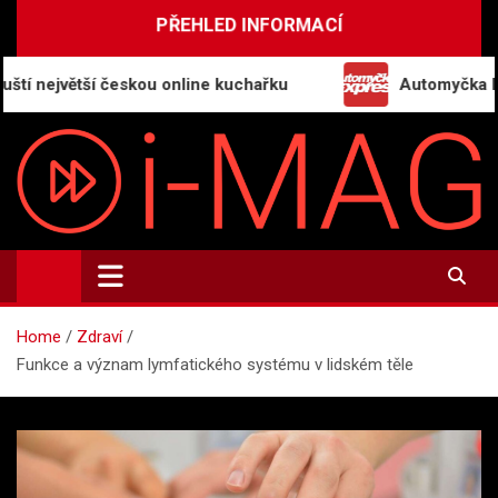
Skip
PŘEHLED INFORMACÍ
to
content
ejvětší českou online kuchařku
Automyčka Express
i-MAG.CZ
Informační magazín | Public Relations
Home
Zdraví
Funkce a význam lymfatického systému v lidském těle