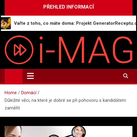
Skip
PŘEHLED INFORMACÍ
to
content
Vařte z toho, co máte doma: Projekt GeneratorReceptu.cz spo
i-MAG.CZ
Informační magazín | Public Relations
Home
Domácí
Důležité věci, na které je dobré se při pohovoru s kandidátem
zaměřit