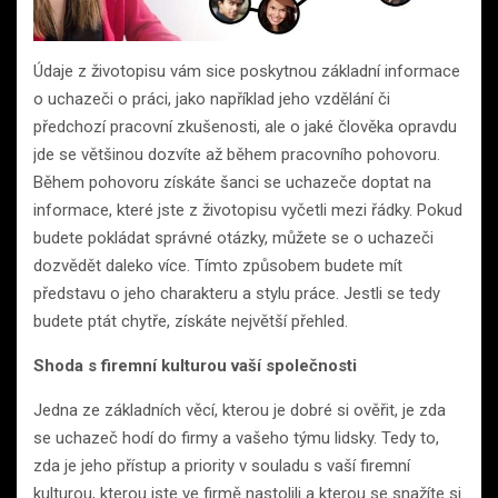
Údaje z životopisu vám sice poskytnou základní informace
o uchazeči o práci, jako například jeho vzdělání či
předchozí pracovní zkušenosti, ale o jaké člověka opravdu
jde se většinou dozvíte až během pracovního pohovoru.
Během pohovoru získáte šanci se uchazeče doptat na
informace, které jste z životopisu vyčetli mezi řádky. Pokud
budete pokládat správné otázky, můžete se o uchazeči
dozvědět daleko více. Tímto způsobem budete mít
představu o jeho charakteru a stylu práce. Jestli se tedy
budete ptát chytře, získáte největší přehled.
Shoda s firemní kulturou vaší společnosti
Jedna ze základních věcí, kterou je dobré si ověřit, je zda
se uchazeč hodí do firmy a vašeho týmu lidsky. Tedy to,
zda je jeho přístup a priority v souladu s vaší firemní
kulturou, kterou jste ve firmě nastolili a kterou se snažíte si