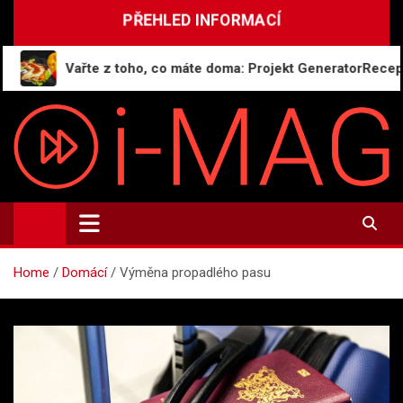
Skip
PŘEHLED INFORMACÍ
to
content
Vařte z toho, co máte doma: Projekt GeneratorReceptu.cz 
i-MAG.CZ
Informační magazín | Public Relations
Home
Domácí
Výměna propadlého pasu