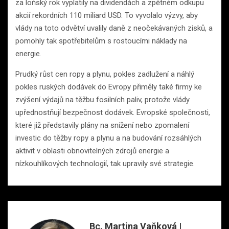
za loňský rok vyplatily na dividendách a zpětném odkupu
akcií rekordních 110 miliard USD. To vyvolalo výzvy, aby
vlády na toto odvětví uvalily daně z neočekávaných zisků, a
pomohly tak spotřebitelům s rostoucími náklady na
energie.
Prudký růst cen ropy a plynu, pokles zadlužení a náhlý
pokles ruských dodávek do Evropy přiměly také firmy ke
zvýšení výdajů na těžbu fosilních paliv, protože vlády
upřednostňují bezpečnost dodávek. Evropské společnosti,
které již představily plány na snížení nebo zpomalení
investic do těžby ropy a plynu a na budování rozsáhlých
aktivit v oblasti obnovitelných zdrojů energie a
nízkouhlíkových technologií, tak upravily své strategie.
Bc. Martina Vaňková |