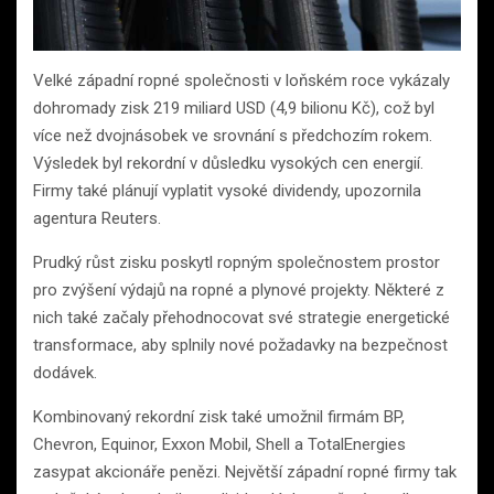
Velké západní ropné společnosti v loňském roce vykázaly
dohromady zisk 219 miliard USD (4,9 bilionu Kč), což byl
více než dvojnásobek ve srovnání s předchozím rokem.
Výsledek byl rekordní v důsledku vysokých cen energií.
Firmy také plánují vyplatit vysoké dividendy, upozornila
agentura Reuters.
Prudký růst zisku poskytl ropným společnostem prostor
pro zvýšení výdajů na ropné a plynové projekty. Některé z
nich také začaly přehodnocovat své strategie energetické
transformace, aby splnily nové požadavky na bezpečnost
dodávek.
Kombinovaný rekordní zisk také umožnil firmám BP,
Chevron, Equinor, Exxon Mobil, Shell a TotalEnergies
zasypat akcionáře penězi. Největší západní ropné firmy tak