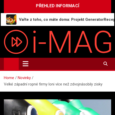
Skip
PŘEHLED INFORMACÍ
to
content
Vařte z toho, co máte doma: Projekt GeneratorReceptu.cz 
i-MAG.CZ
Informační magazín | Public Relations
Home
Novinky
Velké západní ropné firmy loni více než zdvojnásobily zisky