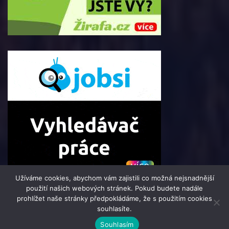
Užíváme cookies, abychom vám zajistili co možná nejsnadnější
použití našich webových stránek. Pokud budete nadále
prohlížet naše stránky předpokládáme, že s použitím cookies
souhlasíte.
© 2016 - 2025 i-Mag.cz | člen skupiny 123jobs Media | Všechna
Souhlasím
práva vyhrazena | Theme by
MantraBrain