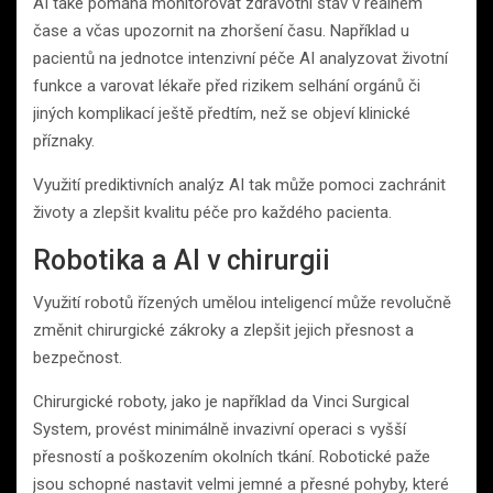
AI také pomáhá monitorovat zdravotní stav v reálném
čase a včas upozornit na zhoršení času. Například u
pacientů na jednotce intenzivní péče AI analyzovat životní
funkce a varovat lékaře před rizikem selhání orgánů či
jiných komplikací ještě předtím, než se objeví klinické
příznaky.
Využití prediktivních analýz AI tak může pomoci zachránit
životy a zlepšit kvalitu péče pro každého pacienta.
Robotika a AI v chirurgii
Využití robotů řízených umělou inteligencí může revolučně
změnit chirurgické zákroky a zlepšit jejich přesnost a
bezpečnost.
Chirurgické roboty, jako je například da Vinci Surgical
System, provést minimálně invazivní operaci s vyšší
přesností a poškozením okolních tkání. Robotické paže
jsou schopné nastavit velmi jemné a přesné pohyby, které