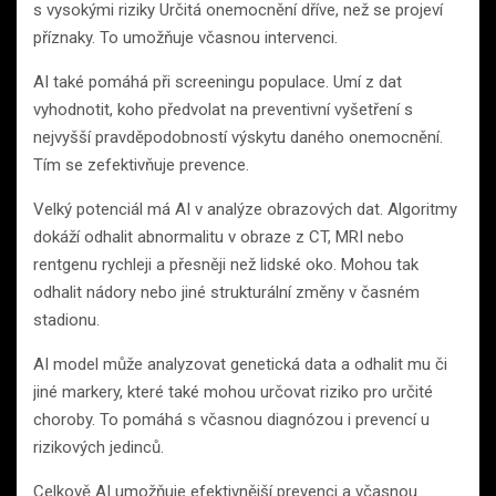
s vysokými riziky Určitá onemocnění dříve, než se projeví
příznaky. To umožňuje včasnou intervenci.
AI také pomáhá při screeningu populace. Umí z dat
vyhodnotit, koho předvolat na preventivní vyšetření s
nejvyšší pravděpodobností výskytu daného onemocnění.
Tím se zefektivňuje prevence.
Velký potenciál má AI v analýze obrazových dat. Algoritmy
dokáží odhalit abnormalitu v obraze z CT, MRI nebo
rentgenu rychleji a přesněji než lidské oko. Mohou tak
odhalit nádory nebo jiné strukturální změny v časném
stadionu.
AI model může analyzovat genetická data a odhalit mu či
jiné markery, které také mohou určovat riziko pro určité
choroby. To pomáhá s včasnou diagnózou i prevencí u
rizikových jedinců.
Celkově AI umožňuje efektivnější prevenci a včasnou