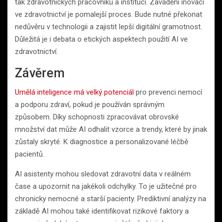
tak zdravotnických pracovníků a institucí. Zavádění inovací
ve zdravotnictví je pomalejší proces. Bude nutné překonat
nedůvěru v technologii a zajistit lepší digitální gramotnost.
Důležitá je i debata o etických aspektech použití AI ve
zdravotnictví.
Závěrem
Umělá inteligence má velký potenciál
pro prevenci nemocí
a podporu zdraví, pokud je používán správným
způsobem. Díky schopnosti zpracovávat obrovské
množství dat může AI odhalit vzorce a trendy, které by jinak
zůstaly skryté. K diagnostice a personalizované léčbě
pacientů.
AI asistenty mohou sledovat zdravotní data v reálném
čase a upozornit na jakékoli odchylky. To je užitečné pro
chronicky nemocné a starší pacienty. Prediktivní analýzy na
základě AI mohou také identifikovat rizikové faktory a