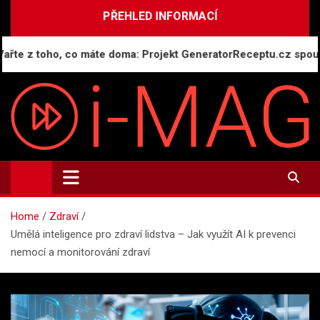
Skip
PŘEHLED INFORMACÍ
to
content
ho, co máte doma: Projekt GeneratorReceptu.cz spouští největš
i-MAG.CZ
Informační magazín | Public Relations
Home
Zdraví
Umělá inteligence pro zdraví lidstva – Jak využít AI k prevenci
nemocí a monitorování zdraví