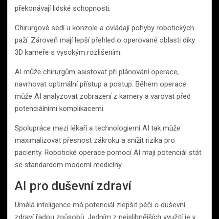
překonávají lidské schopnosti.
Chirurgové sedí u konzole a ovládají pohyby robotických
paží. Zároveň mají lepší přehled o operované oblasti díky
3D kameře s vysokým rozlišením.
AI může chirurgům asistovat při plánování operace,
navrhovat optimální přístup a postup. Během operace
může AI analyzovat zobrazení z kamery a varovat před
potenciálními komplikacemi.
Spolupráce mezi lékaři a technologiemi AI tak může
maximalizovat přesnost zákroku a snížit rizika pro
pacienty. Robotické operace pomocí AI mají potenciál stát
se standardem moderní medicíny.
AI pro duševní zdraví
Umělá inteligence má potenciál zlepšit péči o duševní
zdraví řadou způsobů. Jedním z nejslibnějších využití je v