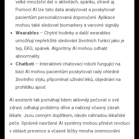
velké množství dat o aktivitách, spánku, stravě aj.
Pomocí AI lze tato data analyzovat a poskytovat
pacientům personalizovaná doporučení. Aplikace
mohou také sledovat biomarkery a varovné signály.
Wearables
– Chytré hodinky a další wearables
umožňují nepřetržité sledování životních funkcí jako je
tep, EKG, spánek. Algoritmy AI mohou odhalit
abnormality.
Chatboti
– Interaktivní chatovací roboti fungující na
bázi AI mohou pacientům poskytovat rady ohledně
životního stylu, připomínat užívání léků, objednání na
prohlídku apod.
AI asistenti tak pomáhají lidem aktivněji pečovat o své
zdraví, odhalují problémy dříve a nabízejí včasný zásah
lékaře. Jsou cenným doplňkem, nikoliv náhradou lékařské
péče. Správně navržené AI systémy mohou přinést revoluci
v oblasti prevence a včasné léčby mnoha onemocnění.