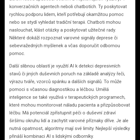
konverzačních agentech neboli chatbotích. Ty poskytovat
rychlou podporu lidem, kteří potřebují okamžitou pomoc
nebo se stydí vyhledat tradiční terapii. Chatboti mohou
naslouchat, klást otázky a poskytovat užitečné rady.
Některé dokáží rozpoznat varovné signály deprese či
sebevražedných myšlenek a včas doporučit odbornou
pomoc.
Další slibnou oblastí je využití AI k detekci depresivních
stavů či jiných duševních poruch na základě analýzy řeči,
výrazu tváře, vzorců spánku a dalších signálů. To může
pomoci s včasnou diagnostikou a léčbou. Umělá
inteligence se také využívá v terapeutických programech,
které mohou monitorovat náladu pacienta a přizpůsobovat
léčbu. Má potenciál zpřístupnit péči o duševní zdraví
širšímu okruhu lidí a zachytit varovné příznaky dříve. Je ale
nutná opatrnost, algoritmy mají své limity. Nejlepší výsledky
přináší kombinaci AI s lidskými odborníky.