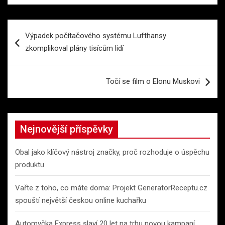
Navigace
Výpadek počítačového systému Lufthansy
pro
zkomplikoval plány tisícům lidí
příspěvek
Točí se film o Elonu Muskovi
Nejnovější příspěvky
Obal jako klíčový nástroj značky, proč rozhoduje o úspěchu
produktu
Vařte z toho, co máte doma: Projekt GeneratorReceptu.cz
spouští největší českou online kuchařku
Automyčka Express slaví 20 let na trhu novou kampaní