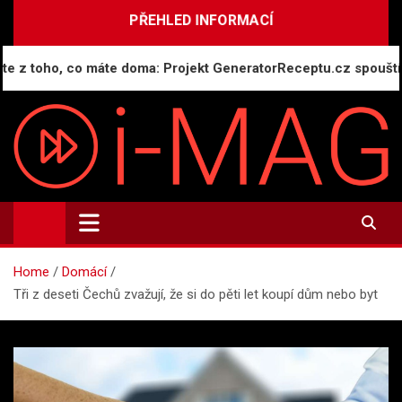
Skip
PŘEHLED INFORMACÍ
to
content
toho, co máte doma: Projekt GeneratorReceptu.cz spouští nejv
i-MAG.CZ
Informační magazín | Public Relations
Home
Domácí
Tři z deseti Čechů zvažují, že si do pěti let koupí dům nebo byt