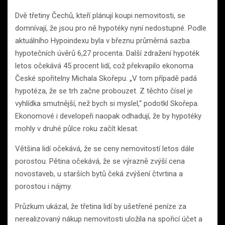
Dvě třetiny Čechů, kteří plánují koupi nemovitosti, se
domnívají, že jsou pro ně hypotéky nyní nedostupné. Podle
aktuálního Hypoindexu byla v březnu průměrná sazba
hypotečních úvěrů 6,27 procenta. Další zdražení hypoték
letos očekává 45 procent lidí, což překvapilo ekonoma
České spořitelny Michala Skořepu. „V tom případě padá
hypotéza, že se trh začne probouzet. Z těchto čísel je
vyhlídka smutnější, než bych si myslel,“ podotkl Skořepa.
Ekonomové i developeři naopak odhadují, že by hypotéky
mohly v druhé půlce roku začít klesat.
Většina lidí očekává, že se ceny nemovitostí letos dále
porostou. Pětina očekává, že se výrazně zvýší cena
novostaveb, u starších bytů čeká zvýšení čtvrtina a
porostou i nájmy.
Průzkum ukázal, že třetina lidí by ušetřené peníze za
nerealizovaný nákup nemovitosti uložila na spořicí účet a