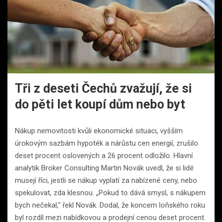
Tři z deseti Čechů zvažují, že si
do pěti let koupí dům nebo byt
Nákup nemovitosti kvůli ekonomické situaci, vyšším
úrokovým sazbám hypoték a nárůstu cen energií, zrušilo
deset procent oslovených a 26 procent odložilo. Hlavní
analytik Broker Consulting Martin Novák uvedl, že si lidé
musejí říci, jestli se nákup vyplatí za nabízené ceny, nebo
spekulovat, zda klesnou. „Pokud to dává smysl, s nákupem
bych nečekal,“ řekl Novák. Dodal, že koncem loňského roku
byl rozdíl mezi nabídkovou a prodejní cenou deset procent.