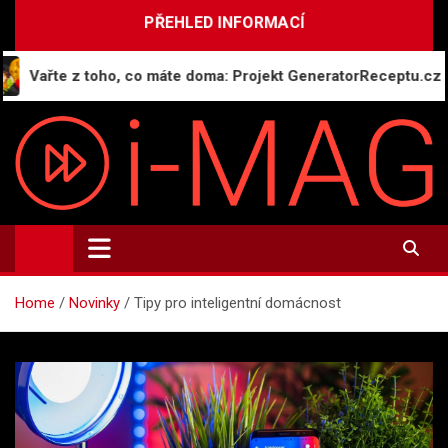
Skip
PŘEHLED INFORMACÍ
to
content
ařte z toho, co máte doma: Projekt GeneratorReceptu.cz spoušt
i-MAG.CZ
Informační magazín | Public Relations
Home
Novinky
Tipy pro inteligentní domácnost