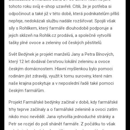
tohoto roku svůj e-shop uzavřeli. Cítili, že je potřeba si
odpočinout a také již v této době, která podnikatelům příliš
nepřeje, nedokázali službu nadále rozšiřovat. Spojili však
síly s Rohlíkem, který farmáře dlouhodobě podporuje a
jejich sklizeň na Rohlik.cz prodává, a společně vytvořili
tašky plné ovoce a zeleniny od českých pěstitelů.
Svět Bedýnek je projekt manželů Jany a Petra Bínových,
který 12 let dodával čerstvou lokální zeleninu a ovoce
českým domácnostem. Hlavní myšlenkou bylo pomoci
rodinám jíst zdravěji, využít k tomu suroviny, které nám
naše krajina poskytuje a v neposlední řadě také pomoci
českým farmářům.
Projekt Farmářské bedýnky začínal v době, kdy farmářské
trhy teprve začínaly a o farmářské zelenině a ovoci zatím
nikdo moc nevěděl. Jana vytvořila jednoduché stránky a
Petr se rozjel do polí shánět farmáře. Z počátku to však