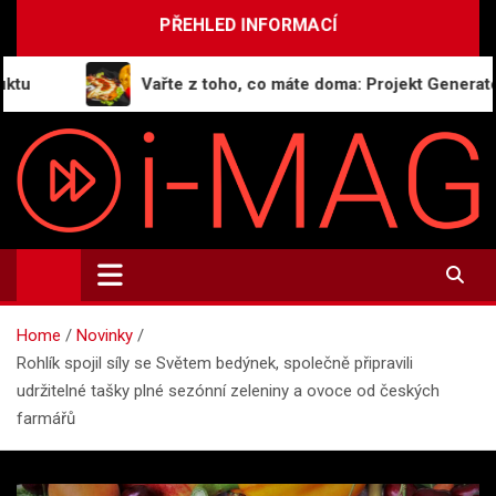
Skip
PŘEHLED INFORMACÍ
to
content
Vařte z toho, co máte doma: Projekt GeneratorRe
i-MAG.CZ
Informační magazín | Public Relations
Home
Novinky
Rohlík spojil síly se Světem bedýnek, společně připravili
udržitelné tašky plné sezónní zeleniny a ovoce od českých
farmářů