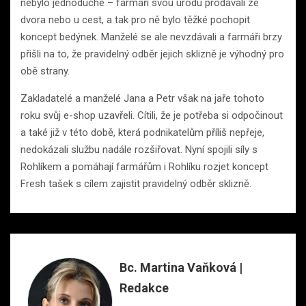
nebylo jednoduché – farmáři svou úrodu prodávali ze
dvora nebo u cest, a tak pro ně bylo těžké pochopit
koncept bedýnek. Manželé se ale nevzdávali a farmáři brzy
přišli na to, že pravidelný odběr jejich sklizně je výhodný pro
obě strany.
Zakladatelé a manželé Jana a Petr však na jaře tohoto
roku svůj e-shop uzavřeli. Cítili, že je potřeba si odpočinout
a také již v této době, která podnikatelům příliš nepřeje,
nedokázali službu nadále rozšiřovat. Nyní spojili síly s
Rohlíkem a pomáhají farmářům i Rohlíku rozjet koncept
Fresh tašek s cílem zajistit pravidelný odběr sklizně.
Bc. Martina Vaňková |
Redakce