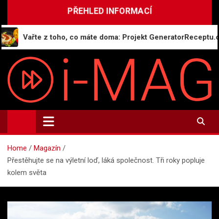
Skip
PŘEHLED INFORMACÍ
to
content
Vařte z toho, co máte doma: Projekt GeneratorReceptu.cz spou
i-MAG.CZ
Informační magazín | Public Relations
Home
Magazín
Přestěhujte se na výletní loď, láká společnost. Tři roky popluje
kolem světa