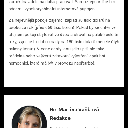
zaměstnavatele na dálku pracovat. Samozřejmostí je tím
pádem i vysokorychlostní internetové připojení.
Za nejlevnější pokoje zájemci zaplatí 30 tisíc dolarů na
osobu za rok (přes 660 tisíc korun). Pokud by se chtěli ve
stejném pokoji ubytovat ve dvou a strávit na palubě celé tři
roky, vyjde je to dohromady na 180 tisíc dolarů (necelé čtyři
miliony korun). V ceně cesty jsou jídlo i pití, ale také
prádelna nebo veškerá zdravotní vyšetření v palubní
nemocnici, která má být v provozu nepřetržitě.
Bc. Martina Vaňková |
Redakce