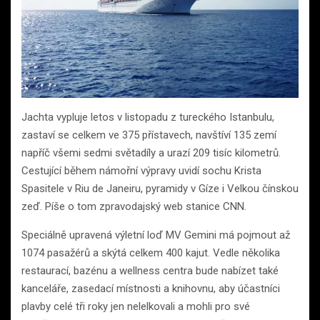
Jachta vypluje letos v listopadu z tureckého Istanbulu,
zastaví se celkem ve 375 přístavech, navštíví 135 zemí
napříč všemi sedmi světadíly a urazí 209 tisíc kilometrů.
Cestující během námořní výpravy uvidí sochu Krista
Spasitele v Riu de Janeiru, pyramidy v Gíze i Velkou čínskou
zeď. Píše o tom zpravodajský web stanice CNN.
Speciálně upravená výletní loď MV Gemini má pojmout až
1074 pasažérů a skýtá celkem 400 kajut. Vedle několika
restaurací, bazénu a wellness centra bude nabízet také
kanceláře, zasedací místnosti a knihovnu, aby účastníci
plavby celé tři roky jen nelelkovali a mohli pro své