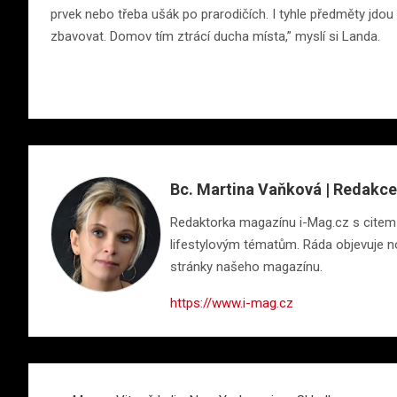
prvek nebo třeba ušák po prarodičích. I tyhle předměty jdo
zbavovat. Domov tím ztrácí ducha místa,” myslí si Landa.
Bc. Martina Vaňková | Redakce
Redaktorka magazínu i-Mag.cz s citem pr
lifestylovým tématům. Ráda objevuje nov
stránky našeho magazínu.
https://www.i-mag.cz
Navigace