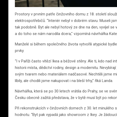
Prostory v prvním patře činžovního domu z 18. století slouž
elektrospotřebičů. “Interiér nebyl v dobrém stavu. Museli js
tak podobně. Byt ale nebyl hotový ze dne na den, vyvíjel se 
a do toho se nám narodila dcera,” vzpomíná návrhářka Kateři
Manželé si během společného života vytvořili atypické bydlení
prvky.
“I v Paříži často vítězí Ikea a béžové stěny. Ale ti, kdo nad in
historii místa, dědictví rodiny, design a modernitu. Nevybíraj
svým tvarem nebo materiálem nadčasové. Nechtěli jsme mít 
líbily, ale chodili jsme nakupovat i na bleší trhy,” říká Landa.
Návrhářka, která se po 30 letech vrátila do Prahy, se ve sv
Česku obecně zažitá představa, že v bytě musí být po rekons
Při rekonstrukcích v činžovních domech z 30. let minulého st
hodnotu. “Byt pak vypadá jako showroom z Ikey. Je žádoucí, 