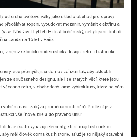
ily od druhé světové války jako sklad a obchod pro opravy
me předělávat topení, vybudovat mezanin, vyměnit elektřinu a
v čase. Náš život byl tehdy dost bohémský, nebyli jsme bohatí
na Landa na 15 let v Paříži.
, v němž skloubili modernistický design, retro i historické
teriéry více přemýšlejí, si domov zařizují tak, aby skloubili
í jen ze současného designu, ale i ze starých věcí, které jsou
všechno retro, v obchodech jsme vybírali kusy, které se nám
ém volném čase zabývá proměnami interiérů. Podle ní je v
trukci vše “nové, bílé a do pravého úhlu”.
oletí se často vyhazují elementy, které mají historickou
aby měl člověk doma kus historie, ať už je to nějaký stavební