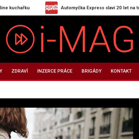
řku
Automyčka Express slaví 20 let na trhu novou 
i-MAG.CZ
Informační magazín | Public Relations
Y
ZDRAVÍ
INZERCE PRÁCE
BRIGÁDY
KONTAKT