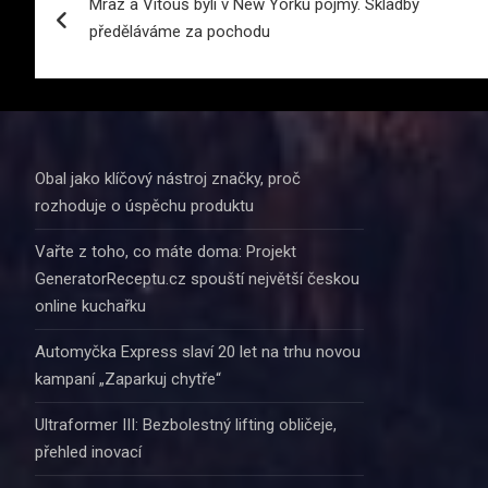
Mraz a Vitouš byli v New Yorku pojmy. Skladby
pro
předěláváme za pochodu
příspěvek
Obal jako klíčový nástroj značky, proč
rozhoduje o úspěchu produktu
Vařte z toho, co máte doma: Projekt
GeneratorReceptu.cz spouští největší českou
online kuchařku
Automyčka Express slaví 20 let na trhu novou
kampaní „Zaparkuj chytře“
Ultraformer III: Bezbolestný lifting obličeje,
přehled inovací