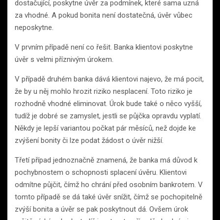
dostačující, poskytne úvěr za podmínek, které sama uzná
za vhodné. A pokud bonita není dostatečná, úvěr vůbec
neposkytne.
V prvním případě není co řešit. Banka klientovi poskytne
úvěr s velmi příznivým úrokem.
V případě druhém banka dává klientovi najevo, že má pocit,
že by u něj mohlo hrozit riziko nesplacení. Toto riziko je
rozhodně vhodné eliminovat. Úrok bude také o něco vyšší,
tudíž je dobré se zamyslet, jestli se půjčka opravdu vyplatí.
Někdy je lepší variantou počkat pár měsíců, než dojde ke
zvýšení bonity či lze podat žádost o úvěr nižší.
Třetí případ jednoznačně znamená, že banka má důvod k
pochybnostem o schopnosti splacení úvěru. Klientovi
odmítne půjčit, čímž ho chrání před osobním bankrotem. V
tomto případě se dá také úvěr snížit, čímž se pochopitelně
zvýší bonita a úvěr se pak poskytnout dá. Ovšem úrok