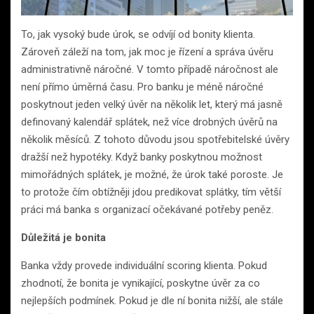
To, jak vysoký bude úrok, se odvíjí od bonity klienta.
Zároveň záleží na tom, jak moc je řízení a správa úvěru
administrativně náročné. V tomto případě náročnost ale
není přímo úměrná času. Pro banku je méně náročné
poskytnout jeden velký úvěr na několik let, který má jasně
definovaný kalendář splátek, než více drobných úvěrů na
několik měsíců. Z tohoto důvodu jsou spotřebitelské úvěry
dražší než hypotéky. Když banky poskytnou možnost
mimořádných splátek, je možné, že úrok také poroste. Je
to protože čím obtížněji jdou predikovat splátky, tím větší
práci má banka s organizací očekávané potřeby peněz.
Důležitá je bonita
Banka vždy provede individuální scoring klienta. Pokud
zhodnotí, že bonita je vynikající, poskytne úvěr za co
nejlepších podmínek. Pokud je dle ní bonita nižší, ale stále