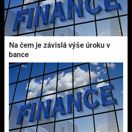
Na čem je závislá výše úroku v
bance