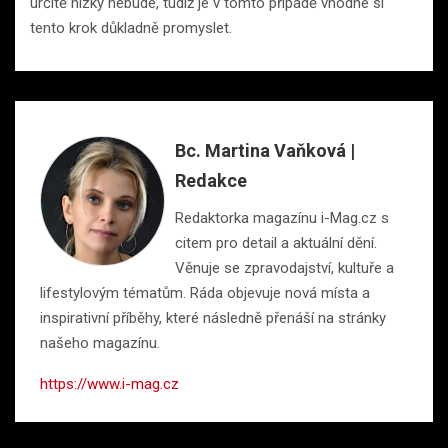
určitě nízký nebude, tudíž je v tomto případě vhodné si
tento krok důkladně promyslet.
Bc. Martina Vaňková |
Redakce
Redaktorka magazínu i-Mag.cz s
citem pro detail a aktuální dění.
Věnuje se zpravodajství, kultuře a
lifestylovým tématům. Ráda objevuje nová místa a
inspirativní příběhy, které následně přenáší na stránky
našeho magazínu.
https://www.i-mag.cz