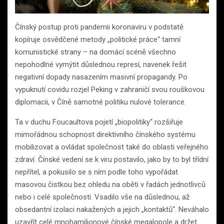
Čínský postup proti pandemii koronaviru v podstatě
kopíruje osvědčené metody „politické práce“ tamní
komunistické strany – na domácí scéně všechno
nepohodlné vymýtit důslednou represí, navenek řešit
negativní dopady nasazením masivní propagandy. Po
vypuknutí covidu rozjel Peking v zahraničí svou rouškovou
diplomacii, v Číně samotné politiku nulové tolerance.
Ta v duchu Foucaultova pojetí „biopolitiky“ rozšiřuje
mimořádnou schopnost direktivního čínského systému
mobilizovat a ovládat společnost také do oblasti veřejného
zdraví. Čínské vedení se k viru postavilo, jako by to byl třídní
nepřítel, a pokusilo se s ním podle toho vypořádat
masovou čistkou bez ohledu na oběti v řadách jednotlivců
nebo i celé společnosti. Vsadilo vše na důslednou, až
obsedantní izolaci nakažených a jejich „kontaktů“. Neváhalo
uzavřít celé mnohamilionové čínské megalopole a držet