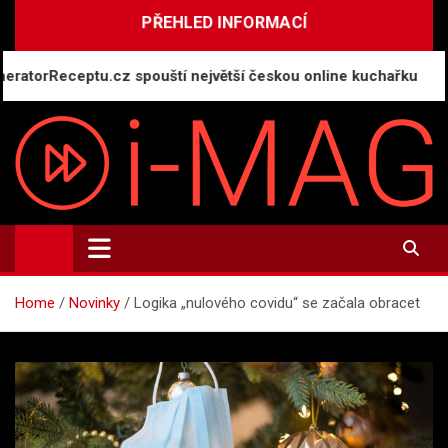
Skip
PŘEHLED INFORMACÍ
to
content
rReceptu.cz spouští největší českou online kuchařku
i-MAG.CZ
Informační magazín | Public Relations
Home
Novinky
Logika „nulového covidu“ se začala obracet