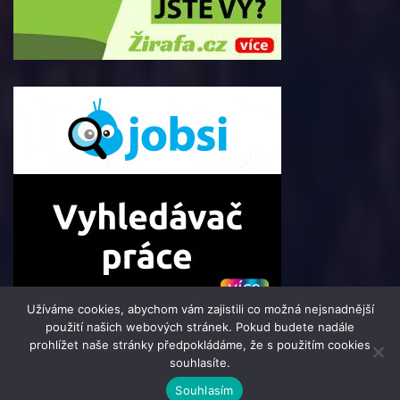
Užíváme cookies, abychom vám zajistili co možná nejsnadnější
použití našich webových stránek. Pokud budete nadále
prohlížet naše stránky předpokládáme, že s použitím cookies
souhlasíte.
© 2016 - 2025 i-Mag.cz | člen skupiny 123jobs Media | Všechna
Souhlasím
práva vyhrazena | Theme by
MantraBrain