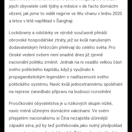
jejich obyvatele celé týdny a měsíce v de facto domácím
vězení, jak jsme to viděli nejprve ve Wu-chanu v lednu 2020
a letos v létě například v Šanghaji.
Lockdowny a odstávky ve výrobě současně přináší
obrovské hospodářské ztráty, jež se kvůli narušeným
dodavatelským řetězcům přelévají do celého světa. Pro
čínské vedení ovšem není snadné dnes již zjevně
iracionální politiku změnit. Jednak na ni vsadilo velkou část
svého politického kapitálu, když ji využívalo k
propagandistickým legendám o nadřazenosti svého
politického systému. Navíc kvůli jednostrannému spoléhání
na represe zanedbalo přípravu na budoucí rozvolnění.
Proočkování obyvatelstva je u rizikových skupin nízké,
navíc méně účinnými domácími vakcínami. Ve svém
přepjatém nacionalismu si Čína nezajistila účinnější
západní séra, jež by teď potřebovala jako nutný předpoklad