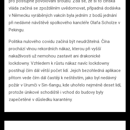
pro postupné povolování šroubů. Zdá se, že si to čínská
vláda začíná se zpožděním uvědomovat, případná dodávka
v Německu vyráběných vakcín byla jedním z bodů jednání
při nedávné návštěvě spolkového kancléře Olafa Scholze v
Pekingu.
Politika nulového covidu začíná být neudržitelná. Čína
prochází vlnou rekordních nákaz, kterou při vyšší
nakažlivosti už nemohou zastavit ani drakonické
lockdowny. Vzhledem k růstu nákaz navíc lockdowny
postihují čím dál větší počet lidí. Jejich bezohledná aplikace
přitom vede čím dál častěji k neštěstím, jako byl nedávný
požár v Urumči v Sin-ťiangu, kde uhořelo nejméně deset lidí,
protože únikové schodiště i vchod do budovy byly
zapečetěné v důsledku karantény.