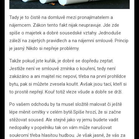
Tady je to čistě na domluvě mezi pronajímatelem a
nájemcem. Zákon tento fakt nijak neupravuje. Jde zde
spíše o majetek a dobré sousedské vztahy. Jednoduše
záleží na zajetých pravidlech a na nájemní smlouvě. Princip
je jasný. Nikdo si nepřeje problémy.
Takže pokud jste kuřák, je dobré se dopředu zeptat.
Jestliže není ve smlouvě zmínka o kouření, tedy není
zakázáno a ani majitel nic nepoví, třeba na první prohlídce
bytu, pak si můžete zvesela kouřit. Avšak jsou tací, kteří si
to prostě nepřejí. Kouř totiž vleze všude a dobře se drží.
Po vašem odchodu by ta musel složitě malovat či ještě
lépe měnit omítky v celém bytě.Spíše hrozí, že si začne
stěžovat soused. Ale stejně jako vy jemu budete vadit
nedopalky v popelníku tak on vám může narušovat
soukromí třeba hlasitou hudbou. Je však jasné, že vás za