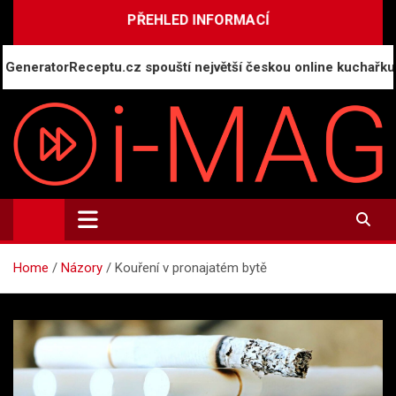
Skip
PŘEHLED INFORMACÍ
to
content
ratorReceptu.cz spouští největší českou online kuchařku
i-MAG.CZ
Informační magazín | Public Relations
Home
Názory
Kouření v pronajatém bytě