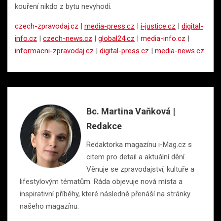
kouření nikdo z bytu nevyhodí.
czech-zpravodaj.cz
|
media-press.cz
|
i-justice.cz
|
digital-
info.cz
|
czech-news.cz
|
global24.cz
|
media-info.cz
|
informacni-zpravodaj.cz
|
digital-press.cz
|
media-news.cz
Bc. Martina Vaňková |
Redakce
Redaktorka magazínu i-Mag.cz s
citem pro detail a aktuální dění.
Věnuje se zpravodajství, kultuře a
lifestylovým tématům. Ráda objevuje nová místa a
inspirativní příběhy, které následně přenáší na stránky
našeho magazínu.