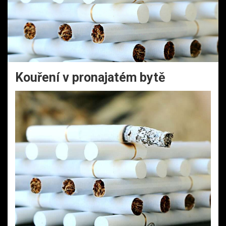
Kouření v pronajatém bytě