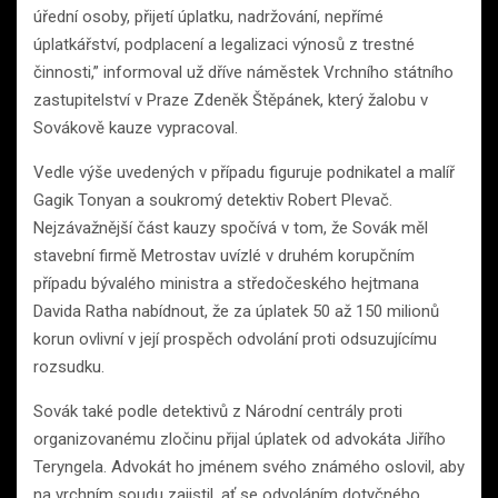
úřední osoby, přijetí úplatku, nadržování, nepřímé
úplatkářství, podplacení a legalizaci výnosů z trestné
činnosti,” informoval už dříve náměstek Vrchního státního
zastupitelství v Praze Zdeněk Štěpánek, který žalobu v
Sovákově kauze vypracoval.
Vedle výše uvedených v případu figuruje podnikatel a malíř
Gagik Tonyan a soukromý detektiv Robert Plevač.
Nejzávažnější část kauzy spočívá v tom, že Sovák měl
stavební firmě Metrostav uvízlé v druhém korupčním
případu bývalého ministra a středočeského hejtmana
Davida Ratha nabídnout, že za úplatek 50 až 150 milionů
korun ovlivní v její prospěch odvolání proti odsuzujícímu
rozsudku.
Sovák také podle detektivů z Národní centrály proti
organizovanému zločinu přijal úplatek od advokáta Jiřího
Teryngela. Advokát ho jménem svého známého oslovil, aby
na vrchním soudu zajistil, ať se odvoláním dotyčného