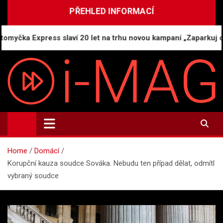
Skip
PŘEHLED INFORMACÍ
to
content
 Express slaví 20 let na trhu novou kampaní „Zaparkuj chytře“
i-MAG.CZ
Informační magazín | Public Relations
Home
Domácí
Korupční kauza soudce Sováka. Nebudu ten případ dělat, odmítl
vybraný soudce