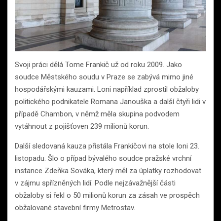
Svoji práci dělá Tome Frankič už od roku 2009. Jako
soudce Městského soudu v Praze se zabývá mimo jiné
hospodářskými kauzami. Loni například zprostil obžaloby
politického podnikatele Romana Janouška a další čtyři lidi v
případě Chambon, v němž měla skupina podvodem
vytáhnout z pojišťoven 239 milionů korun.
Další sledovaná kauza přistála Frankičovi na stole loni 23.
listopadu. Šlo o případ bývalého soudce pražské vrchní
instance Zdeňka Sováka, který měl za úplatky rozhodovat
v zájmu spřízněných lidí. Podle nejzávažnější části
obžaloby si řekl o 50 milionů korun za zásah ve prospěch
obžalované stavební firmy Metrostav.