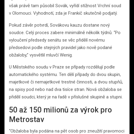
však právě tam působil Sovák, vyřídí stížnost Vrchní soud
v Olomouci. Vyhodnotí, zda je Frankič skutečně podjatý.
Pokud závěr potvrdí, Sovákovu kauzu dostane nový
soudce. Celý proces zabere minimálně několik týdnů. “Po
vyloučení předsedy senátu se věc přidělí novému
předsedovi podle stejných pravidel jako nově podané
obžaloby,” vysvětlil mluvčí Wenig.
U Městského soudu v Praze se případy rozdělují podle
automatického systému. Ten dělí případy do dvou skupin,
majetkové či nemajetkové trestné činnosti, a dvou stupňů,
na spisy pod nebo nad dva tisíce stran. Nová obžaloba se
přidělí soudci, který je na řadě v příslušné skupině a stupni.
50 až 150 milionů za výrok pro
Metrostav
“Obžaloba byla podána na pět osob pro zneužití pravomoci