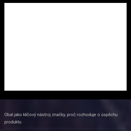
Obal jako klíčový nástroj značky, proč rozhoduje o úspěchu
produktu