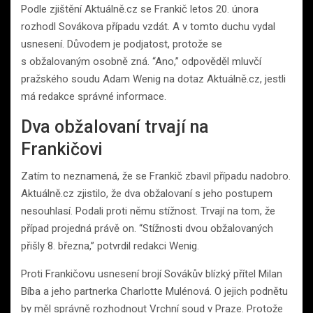
Podle zjištění Aktuálně.cz se Frankič letos 20. února
rozhodl Sovákova případu vzdát. A v tomto duchu vydal
usnesení. Důvodem je podjatost, protože se
s obžalovaným osobně zná. “Ano,” odpověděl mluvčí
pražského soudu Adam Wenig na dotaz Aktuálně.cz, jestli
má redakce správné informace.
Dva obžalovaní trvají na
Frankičovi
Zatím to neznamená, že se Frankič zbavil případu nadobro.
Aktuálně.cz zjistilo, že dva obžalovaní s jeho postupem
nesouhlasí. Podali proti němu stížnost. Trvají na tom, že
případ projedná právě on. “Stížnosti dvou obžalovaných
přišly 8. března,” potvrdil redakci Wenig.
Proti Frankičovu usnesení brojí Sovákův blízký přítel Milan
Bíba a jeho partnerka Charlotte Mulénová. O jejich podnětu
by měl správně rozhodnout Vrchní soud v Praze. Protože