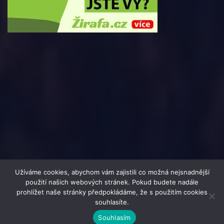
Užíváme cookies, abychom vám zajistili co možná nejsnadnější
použití našich webových stránek. Pokud budete nadále
prohlížet naše stránky předpokládáme, že s použitím cookies
souhlasíte.
© 2016 - 2025 i-Mag.cz | člen skupiny 123jobs Media | Všechna
Souhlasím
práva vyhrazena | Theme by
MantraBrain