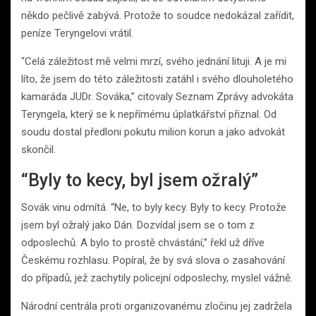
někdo pečlivě zabývá. Protože to soudce nedokázal zařídit,
peníze Teryngelovi vrátil.
“Celá záležitost mě velmi mrzí, svého jednání lituji. A je mi
líto, že jsem do této záležitosti zatáhl i svého dlouholetého
kamaráda JUDr. Sováka,” citovaly Seznam Zprávy advokáta
Teryngela, který se k nepřímému úplatkářství přiznal. Od
soudu dostal předloni pokutu milion korun a jako advokát
skončil.
“Byly to kecy, byl jsem ožralý”
Sovák vinu odmítá. “Ne, to byly kecy. Byly to kecy. Protože
jsem byl ožralý jako Dán. Dozvídal jsem se o tom z
odposlechů. A bylo to prostě chvástání,” řekl už dříve
Českému rozhlasu. Popíral, že by svá slova o zasahování
do případů, jež zachytily policejní odposlechy, myslel vážně.
Národní centrála proti organizovanému zločinu jej zadržela