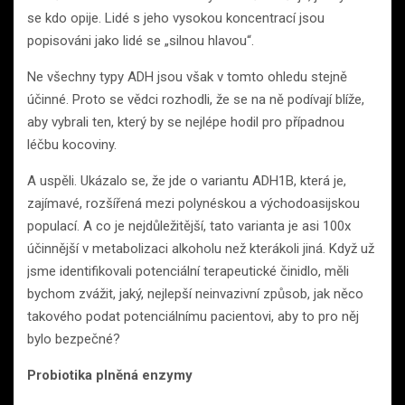
se kdo opije. Lidé s jeho vysokou koncentrací jsou
popisováni jako lidé se „silnou hlavou“.
Ne všechny typy ADH jsou však v tomto ohledu stejně
účinné. Proto se vědci rozhodli, že se na ně podívají blíže,
aby vybrali ten, který by se nejlépe hodil pro případnou
léčbu kocoviny.
A uspěli. Ukázalo se, že jde o variantu ADH1B, která je,
zajímavé, rozšířená mezi polynéskou a východoasijskou
populací. A co je nejdůležitější, tato varianta je asi 100x
účinnější v metabolizaci alkoholu než kterákoli jiná. Když už
jsme identifikovali potenciální terapeutické činidlo, měli
bychom zvážit, jaký, nejlepší neinvazivní způsob, jak něco
takového podat potenciálnímu pacientovi, aby to pro něj
bylo bezpečné?
Probiotika plněná enzymy