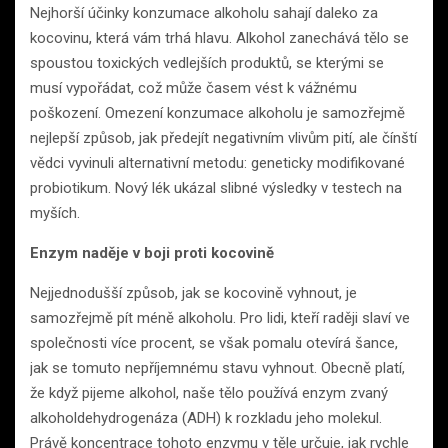
Nejhorší účinky konzumace alkoholu sahají daleko za
kocovinu, která vám trhá hlavu. Alkohol zanechává tělo se
spoustou toxických vedlejších produktů, se kterými se
musí vypořádat, což může časem vést k vážnému
poškození. Omezení konzumace alkoholu je samozřejmě
nejlepší způsob, jak předejít negativním vlivům pití, ale čínští
vědci vyvinuli alternativní metodu: geneticky modifikované
probiotikum. Nový lék ukázal slibné výsledky v testech na
myších.
Enzym naděje v boji proti kocovině
Nejjednodušší způsob, jak se kocovině vyhnout, je
samozřejmě pít méně alkoholu. Pro lidi, kteří raději slaví ve
společnosti více procent, se však pomalu otevírá šance,
jak se tomuto nepříjemnému stavu vyhnout. Obecně platí,
že když pijeme alkohol, naše tělo používá enzym zvaný
alkoholdehydrogenáza (ADH) k rozkladu jeho molekul.
Právě koncentrace tohoto enzymu v těle určuje, jak rychle