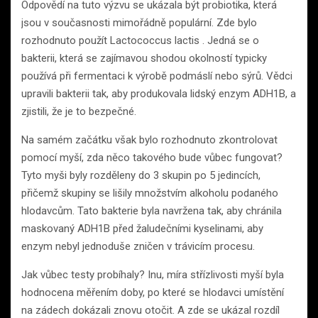
Odpovědí na tuto výzvu se ukázala být probiotika, která
jsou v současnosti mimořádně populární. Zde bylo
rozhodnuto použít Lactococcus lactis . Jedná se o
bakterii, která se zajímavou shodou okolností typicky
používá při fermentaci k výrobě podmáslí nebo sýrů. Vědci
upravili bakterii tak, aby produkovala lidský enzym ADH1B, a
zjistili, že je to bezpečné.
Na samém začátku však bylo rozhodnuto zkontrolovat
pomocí myší, zda něco takového bude vůbec fungovat?
Tyto myši byly rozděleny do 3 skupin po 5 jedincích,
přičemž skupiny se lišily množstvím alkoholu podaného
hlodavcům. Tato bakterie byla navržena tak, aby chránila
maskovaný ADH1B před žaludečními kyselinami, aby
enzym nebyl jednoduše zničen v trávicím procesu.
Jak vůbec testy probíhaly? Inu, míra střízlivosti myší byla
hodnocena měřením doby, po které se hlodavci umístění
na zádech dokázali znovu otočit. A zde se ukázal rozdíl