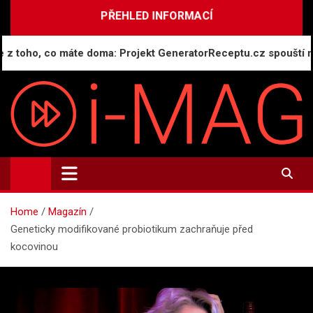
Skip
PŘEHLED INFORMACÍ
to
content
oho, co máte doma: Projekt GeneratorReceptu.cz spouští největ
i-MAG.CZ
Informační magazín | Public Relations
Home
Magazín
Geneticky modifikované probiotikum zachraňuje před
kocovinou