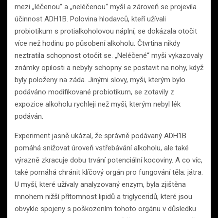
mezi „léčenou“ a „neléčenou“ myší a zároveň se projevila
účinnost ADH1B. Polovina hlodavců, kteří užívali
probiotikum s protialkoholovou náplní, se dokázala otočit
více než hodinu po působení alkoholu. Čtvrtina nikdy
neztratila schopnost otočit se. „Neléčené“ myši vykazovaly
známky opilosti a nebyly schopny se postavit na nohy, když
byly položeny na záda. Jinými slovy, myši, kterým bylo
podáváno modifikované probiotikum, se zotavily z
expozice alkoholu rychleji než myši, kterým nebyl lék
podáván.
Experiment jasně ukázal, že správně podávaný ADH1B
pomáhá snižovat úroveň vstřebávání alkoholu, ale také
výrazně zkracuje dobu trvání potenciální kocoviny. A co víc,
také pomáhá chránit klíčový orgán pro fungování těla: játra.
U myší, které užívaly analyzovaný enzym, byla zjištěna
mnohem nižší přítomnost lipidů a triglyceridů, které jsou
obvykle spojeny s poškozením tohoto orgánu v důsledku