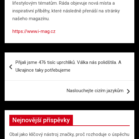
lifestylovým tématům. Ráda objevuje nová místa a
inspirativní příběhy, které následně přenáší na stránky
našeho magazínu.
https://www.i-mag.cz
Navigace
Přijali jsme 476 tisíc uprchlíků. Válka nás polidštila. A
pro
Ukrajince taky potřebujeme
příspěvek
Naslouchejte cizím jazykům
Nejnovější příspěvky
Obal jako klíčový nástroj značky, proč rozhoduje o úspěchu