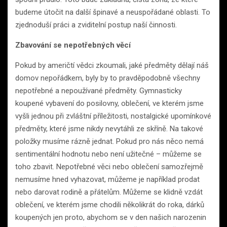
budeme útočit na další špinavé a neuspořádané oblasti. To
zjednoduší práci a zviditelní postup naší činnosti.
Zbavování se nepotřebných věcí
Pokud by američtí vědci zkoumali, jaké předměty dělají náš
domov nepořádkem, byly by to pravděpodobně všechny
nepotřebné a nepoužívané předměty. Gymnasticky
koupené vybavení do posilovny, oblečení, ve kterém jsme
vyšli jednou při zvláštní příležitosti, nostalgické upomínkové
předměty, které jsme nikdy nevytáhli ze skříně. Na takové
položky musíme rázně jednat. Pokud pro nás něco nemá
sentimentální hodnotu nebo není užitečné – můžeme se
toho zbavit. Nepotřebné věci nebo oblečení samozřejmě
nemusíme hned vyhazovat, můžeme je například prodat
nebo darovat rodině a přátelům. Můžeme se klidně vzdát
oblečení, ve kterém jsme chodili několikrát do roka, dárků
koupených jen proto, abychom se v den našich narozenin