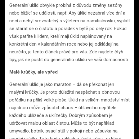
Generální úklid obvykle probíhá z důvodu změny sezóny
nebo blížící se události, např. Aby úklid nezabral více dní a
nocí a nebyl srovnatelný s výletem na osmitisícovku, vyplatí
se starat se o čistotu a pořádek v bytě po celý rok. Pokud
však patříte k lidem, kteří mají úklid naplánovaný na
konkrétní den v kalendářním roce nebo jej odkládají na
neurčito, je tento článek právě pro vás. Zde najdete čtyři
tipy, jak se pustit do generálního úklidu ve vaší domácnosti.
Malé krůčky, ale vpřed
Generální úklid je jako maraton – dá se překonat jen
malými krůčky. Je proto důležité nespěchat s obnovou
pořádku na příliš velké ploše. Úklid na velkém množství míst
najednou může způsobit chaos – úhlavního nepřítele
každého uklízeče a uklízečky. Dobrým způsobem je
udržovat malou oblast čistou. Může to být například
umyvadlo, botník, psací stůl v pokoji nebo zásuvka na
spodní prádlo. Toto bude základna, čistá zóna, ze které