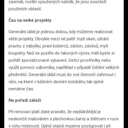
zasmáli, rostlin vysušených natolik, že jsou součástí
pouštních oblastí.
Čas na velké projekty
Generální úklid je jedinou dobou, kdy můžeme realizovat
větší projekty. Obvykle mezi ně patří: mytí oken, utírání
prachu z nábytku, praní koberců, záclon, závěsů, mytí
koupelny. Než se pustíte do takových výzev, měli byste si
pořídit specializované vybavení, čisticí prostředky nebo
využít pomoci odborníka, například v případě čištění velkých
předmětů. Generální úklid musí do své činnosti zahrnout i
věci, na které v běžném denním koloběhu tak úplně
nemáme čas.
Na pořadí záleží
Při renovaci platí zlaté pravidlo, že nejdůležitější je
neskončit malováním s plechovkou barvy a štětcem v ruce
v rohu místnosti. Úplně stejně musíme postupovat i při