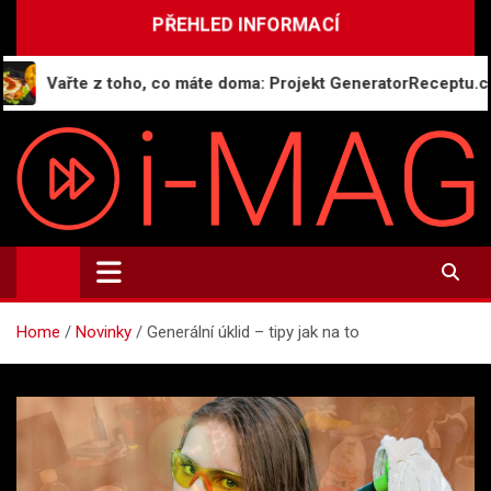
Skip
PŘEHLED INFORMACÍ
to
content
Vařte z toho, co máte doma: Projekt GeneratorReceptu.cz spouš
i-MAG.CZ
Informační magazín | Public Relations
Home
Novinky
Generální úklid – tipy jak na to