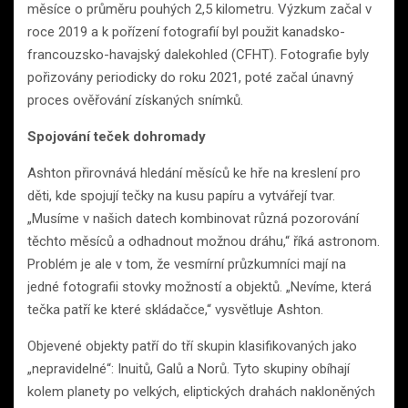
měsíce o průměru pouhých 2,5 kilometru. Výzkum začal v
roce 2019 a k pořízení fotografií byl použit kanadsko-
francouzsko-havajský dalekohled (CFHT). Fotografie byly
pořizovány periodicky do roku 2021, poté začal únavný
proces ověřování získaných snímků.
Spojování teček dohromady
Ashton přirovnává hledání měsíců ke hře na kreslení pro
děti, kde spojují tečky na kusu papíru a vytvářejí tvar.
„Musíme v našich datech kombinovat různá pozorování
těchto měsíců a odhadnout možnou dráhu,“ říká astronom.
Problém je ale v tom, že vesmírní průzkumníci mají na
jedné fotografii stovky možností a objektů. „Nevíme, která
tečka patří ke které skládačce,“ vysvětluje Ashton.
Objevené objekty patří do tří skupin klasifikovaných jako
„nepravidelné“: Inuitů, Galů a Norů. Tyto skupiny obíhají
kolem planety po velkých, eliptických drahách nakloněných