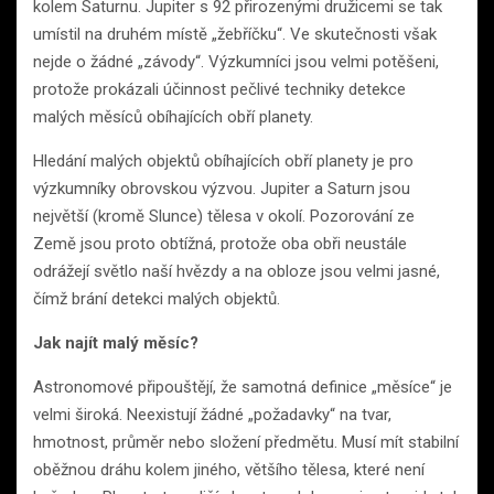
kolem Saturnu. Jupiter s 92 přirozenými družicemi se tak
umístil na druhém místě „žebříčku“. Ve skutečnosti však
nejde o žádné „závody“. Výzkumníci jsou velmi potěšeni,
protože prokázali účinnost pečlivé techniky detekce
malých měsíců obíhajících obří planety.
Hledání malých objektů obíhajících obří planety je pro
výzkumníky obrovskou výzvou. Jupiter a Saturn jsou
největší (kromě Slunce) tělesa v okolí. Pozorování ze
Země jsou proto obtížná, protože oba obři neustále
odrážejí světlo naší hvězdy a na obloze jsou velmi jasné,
čímž brání detekci malých objektů.
Jak najít malý měsíc?
Astronomové připouštějí, že samotná definice „měsíce“ je
velmi široká. Neexistují žádné „požadavky“ na tvar,
hmotnost, průměr nebo složení předmětu. Musí mít stabilní
oběžnou dráhu kolem jiného, ​​většího tělesa, které není