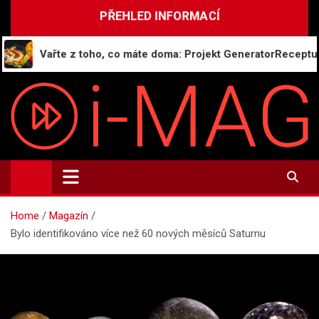
Skip
PŘEHLED INFORMACÍ
to
content
Vařte z toho, co máte doma: Projekt GeneratorReceptu.cz sp
i-MAG.CZ
Informační magazín | Public Relations
Home
Magazín
Bylo identifikováno více než 60 nových měsíců Saturnu