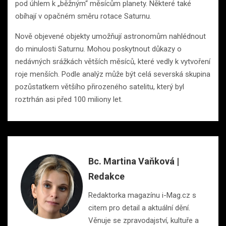
pod úhlem k „běžným“ měsícům planety. Některé také
obíhají v opačném směru rotace Saturnu.
Nově objevené objekty umožňují astronomům nahlédnout
do minulosti Saturnu. Mohou poskytnout důkazy o
nedávných srážkách větších měsíců, které vedly k vytvoření
roje menších. Podle analýz může být celá severská skupina
pozůstatkem většího přirozeného satelitu, který byl
roztrhán asi před 100 miliony let.
Bc. Martina Vaňková |
Redakce
Redaktorka magazínu i-Mag.cz s
citem pro detail a aktuální dění.
Věnuje se zpravodajství, kultuře a