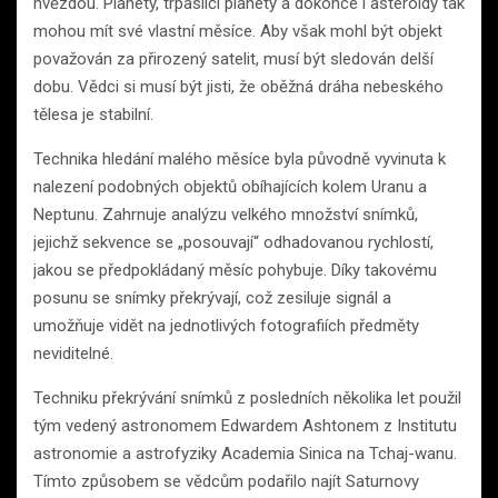
hvězdou. Planety, trpasličí planety a dokonce i asteroidy tak
mohou mít své vlastní měsíce. Aby však mohl být objekt
považován za přirozený satelit, musí být sledován delší
dobu. Vědci si musí být jisti, že oběžná dráha nebeského
tělesa je stabilní.
Technika hledání malého měsíce byla původně vyvinuta k
nalezení podobných objektů obíhajících kolem Uranu a
Neptunu. Zahrnuje analýzu velkého množství snímků,
jejichž sekvence se „posouvají“ odhadovanou rychlostí,
jakou se předpokládaný měsíc pohybuje. Díky takovému
posunu se snímky překrývají, což zesiluje signál a
umožňuje vidět na jednotlivých fotografiích předměty
neviditelné.
Techniku ​​překrývání snímků z posledních několika let použil
tým vedený astronomem Edwardem Ashtonem z Institutu
astronomie a astrofyziky Academia Sinica na Tchaj-wanu.
Tímto způsobem se vědcům podařilo najít Saturnovy