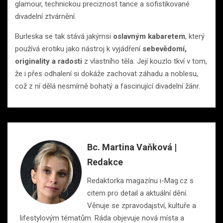
glamour, technickou preciznost tance a sofistikované
divadelní ztvárnění.
Burleska se tak stává jakýmsi
oslavným kabaretem
, který
používá erotiku jako nástroj k vyjádření
sebevědomí,
originality a radosti
z vlastního těla. Její kouzlo tkví v tom,
že i přes odhalení si dokáže zachovat záhadu a noblesu,
což z ní dělá nesmírně bohatý a fascinující divadelní žánr.
Bc. Martina Vaňková |
Redakce
Redaktorka magazínu i-Mag.cz s
citem pro detail a aktuální dění.
Věnuje se zpravodajství, kultuře a
lifestylovým tématům. Ráda objevuje nová místa a