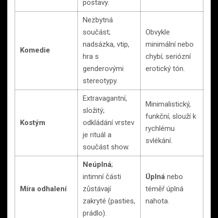
postavy.
Nezbytná
součást;
Obvykle
nadsázka, vtip,
minimální nebo
Komedie
hra s
chybí; seriózní
genderovými
erotický tón.
stereotypy.
Extravagantní,
Minimalistický,
složitý;
funkční; slouží k
Kostým
odkládání vrstev
rychlému
je rituál a
svlékání.
součást show.
Neúplná
;
intimní části
Úplná
nebo
Míra odhalení
zůstávají
téměř úplná
zakryté (pasties,
nahota.
prádlo).