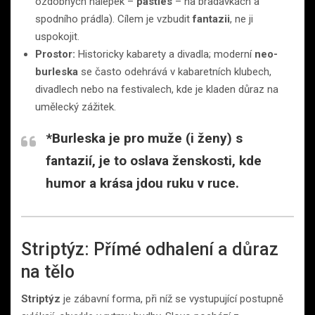
ozdobných nálepek –
pasties
– na bradavkách a
spodního prádla). Cílem je vzbudit
fantazii
, ne ji
uspokojit.
Prostor:
Historicky kabarety a divadla; moderní
neo-
burleska
se často odehrává v kabaretních klubech,
divadlech nebo na festivalech, kde je kladen důraz na
umělecký zážitek.
*
Burleska je pro muže (i ženy) s
fantazií, je to oslava ženskosti, kde
humor a krása jdou ruku v ruce.
Striptýz: Přímé odhalení a důraz
na tělo
Striptýz
je zábavní forma, při níž se vystupující postupně