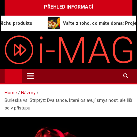
Skip
PŘEHLED INFORMACÍ
to
content
produktu
Vařte z toho, co máte doma: Projekt Gen
i-MAG.CZ
Informační magazín | Public Relations
Home
Názory
Burleska vs. Striptýz: Dva tance, které oslavují smyslnost, ale liší
se v přístupu