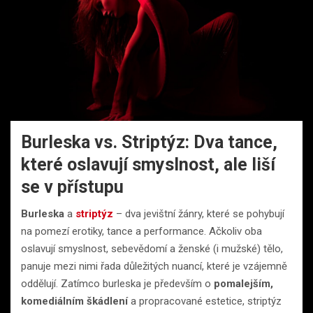
Burleska vs. Striptýz: Dva tance,
které oslavují smyslnost, ale liší
se v přístupu
Burleska
a
striptýz
– dva jevištní žánry, které se pohybují
na pomezí erotiky, tance a performance. Ačkoliv oba
oslavují smyslnost, sebevědomí a ženské (i mužské) tělo,
panuje mezi nimi řada důležitých nuancí, které je vzájemně
oddělují. Zatímco burleska je především o
pomalejším,
komediálním škádlení
a propracované estetice, striptýz