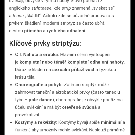
svlékají, obvykle v rytmu hudby. Slovo pochází z
anglického
striptease
, kde
strip
znamená „svlékat se“
a
tease
„škádlit“. Ačkoli i zde se původně pracovalo s
prvkem škádlení, moderní striptýz se často ubírá
cestou
přímého a rychlého odhalení
.
Klíčové prvky striptýzu:
Cíl: Nahota a erotika:
Hlavním cílem vystoupení
je
kompletní nebo téměř kompletní odhalení nahoty
.
Důraz je kladen na
sexuální přitažlivost
a fyzickou
krásu těla.
Choreografie a pohyb:
Zatímco striptýz může
zahrnovat taneční a akrobatické prvky (často tanec u
tyče –
pole dance
), choreografie je obvykle podřízena
účelu svlékání a má být
otevřeně svůdná
a
provokativní.
Kostýmy a rekvizity:
Kostýmy bývají spíše
minimální
a
funkční, aby umožnily rychlé svlékání. Neslouží primárně