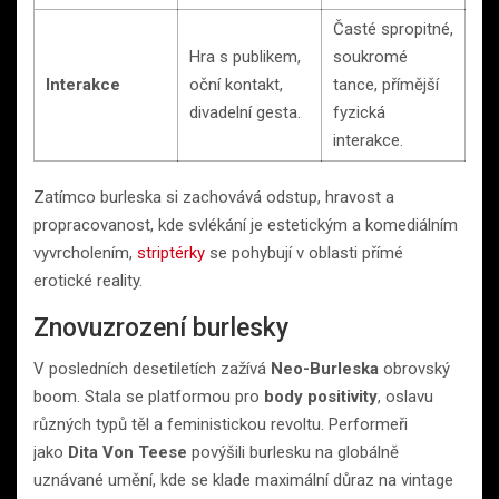
Časté spropitné,
Hra s publikem,
soukromé
Interakce
oční kontakt,
tance, přímější
divadelní gesta.
fyzická
interakce.
Zatímco burleska si zachovává odstup, hravost a
propracovanost, kde svlékání je estetickým a komediálním
vyvrcholením,
striptérky
se pohybují v oblasti přímé
erotické reality.
Znovuzrození burlesky
V posledních desetiletích zažívá
Neo-Burleska
obrovský
boom. Stala se platformou pro
body positivity
, oslavu
různých typů těl a feministickou revoltu. Performeři
jako
Dita Von Teese
povýšili burlesku na globálně
uznávané umění, kde se klade maximální důraz na vintage