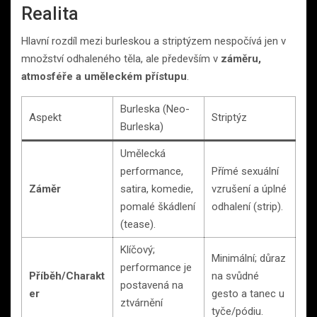
Realita
Hlavní rozdíl mezi burleskou a striptýzem nespočívá jen v
množství odhaleného těla, ale především v
záměru,
atmosféře a uměleckém přístupu
.
Burleska (Neo-
Aspekt
Striptýz
Burleska)
Umělecká
performance,
Přímé sexuální
Záměr
satira, komedie,
vzrušení a úplné
pomalé škádlení
odhalení (strip).
(tease).
Klíčový;
Minimální; důraz
performance je
Příběh/Charakt
na svůdné
postavená na
er
gesto a tanec u
ztvárnění
tyče/pódiu.