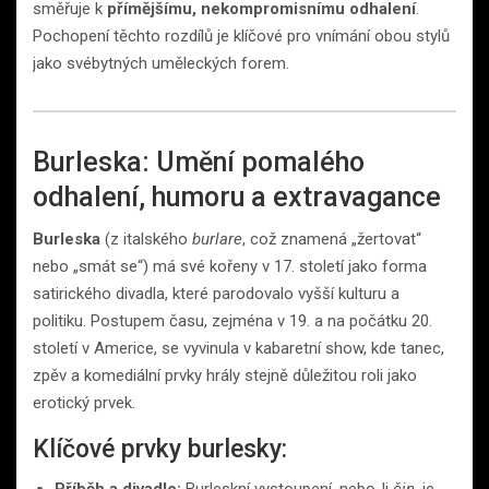
směřuje k
přímějšímu, nekompromisnímu odhalení
.
Pochopení těchto rozdílů je klíčové pro vnímání obou stylů
jako svébytných uměleckých forem.
Burleska: Umění pomalého
odhalení, humoru a extravagance
Burleska
(z italského
burlare
, což znamená „žertovat“
nebo „smát se“) má své kořeny v 17. století jako forma
satirického divadla, které parodovalo vyšší kulturu a
politiku. Postupem času, zejména v 19. a na počátku 20.
století v Americe, se vyvinula v kabaretní show, kde tanec,
zpěv a komediální prvky hrály stejně důležitou roli jako
erotický prvek.
Klíčové prvky burlesky:
Příběh a divadlo:
Burleskní vystoupení, nebo-li
čin
, je