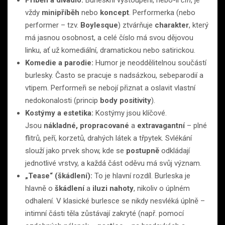
vždy
minipříběh
nebo
koncept
. Performerka (nebo
performer – tzv.
Boylesque
) ztvárňuje
charakter
, který
má jasnou osobnost, a celé číslo má svou dějovou
linku, ať už komediální, dramatickou nebo satirickou.
Komedie a parodie:
Humor je neoddělitelnou součástí
burlesky. Často se pracuje s nadsázkou, sebeparodií a
vtipem. Performeři se nebojí přiznat a oslavit vlastní
nedokonalosti (princip
body positivity
).
Kostýmy a estetika:
Kostýmy jsou klíčové.
Jsou
nákladné, propracované
a
extravagantní
– plné
flitrů, peří, korzetů, drahých látek a třpytek. Svlékání
slouží jako prvek show, kde se
postupně
odkládají
jednotlivé vrstvy, a každá část oděvu má svůj význam.
„Tease“ (škádlení):
To je hlavní rozdíl. Burleska je
hlavně o
škádlení
a
iluzi nahoty
, nikoliv o úplném
odhalení. V klasické burlesce se nikdy nesvléká úplně –
intimní části těla zůstávají zakryté (např. pomocí