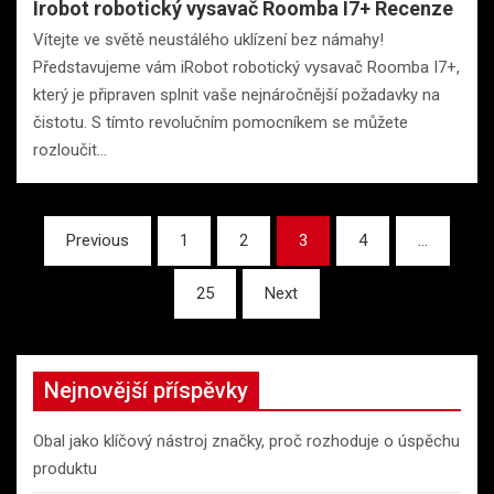
Irobot robotický vysavač Roomba I7+ Recenze
Vítejte ve světě neustálého uklízení bez námahy!
Představujeme vám iRobot robotický vysavač Roomba I7+,
který je připraven splnit vaše nejnáročnější požadavky na
čistotu. S tímto revolučním pomocníkem se můžete
rozloučit…
Stránkování
Previous
1
2
3
4
…
příspěvků
25
Next
Nejnovější příspěvky
Obal jako klíčový nástroj značky, proč rozhoduje o úspěchu
produktu