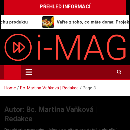
Skip
PŘEHLED INFORMACÍ
to
content
u
Vařte z toho, co máte doma: Projekt GeneratorR
i-MAG.CZ
Informační magazín | Public Relations
Home
Bc. Martina Vaňková | Redakce
Page 3
Autor:
Bc. Martina Vaňková |
Redakce
Redaktorka magazínu i-Mag.cz s citem pro detail a aktuální