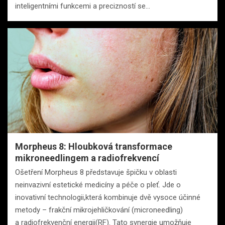
inteligentními funkcemi a precizností se…
Morpheus 8: Hloubková transformace
mikroneedlingem a radiofrekvencí
Ošetření Morpheus 8 představuje špičku v oblasti
neinvazivní estetické medicíny a péče o pleť. Jde o
inovativní technologii,která kombinuje dvě vysoce účinné
metody – frakční mikrojehličkování (microneedling)
a radiofrekvenční energii(RF). Tato synergie umožňuje