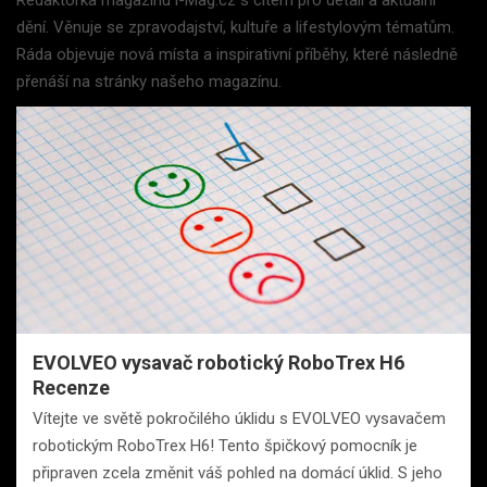
dění. Věnuje se zpravodajství, kultuře a lifestylovým tématům.
Ráda objevuje nová místa a inspirativní příběhy, které následně
přenáší na stránky našeho magazínu.
EVOLVEO vysavač robotický RoboTrex H6
Recenze
Vítejte ve světě pokročilého úklidu s EVOLVEO vysavačem
robotickým RoboTrex H6! Tento špičkový pomocník je
připraven zcela změnit váš pohled na domácí úklid. S jeho