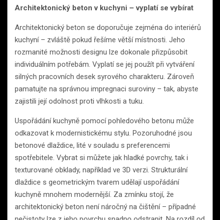
Architektonický beton v kuchyni – vyplatí se vybírat
Architektonický beton se doporučuje zejména do interiérů
kuchyní – zvláště pokud řešíme větší místnosti. Jeho
rozmanité možnosti designu lze dokonale přizpůsobit
individuálním potřebám. Vyplatí se jej použít při vytváření
silných pracovních desek syrového charakteru. Zároveň
pamatujte na správnou impregnaci suroviny – tak, abyste
zajistili její odolnost proti vlhkosti a tuku.
Uspořádání kuchyně pomocí pohledového betonu může
odkazovat k modernistickému stylu. Pozoruhodné jsou
betonové dlaždice, lité v souladu s preferencemi
spotřebitele. Vybrat si můžete jak hladké povrchy, tak i
texturované obklady, například ve 3D verzi. Strukturální
dlaždice s geometrickým tvarem udělají uspořádání
kuchyně mnohem modernější. Za zmínku stojí, že
architektonický beton není náročný na čištění – případné
nečistoty lze z jeho povrchu snadno odstranit. Na rozdíl od