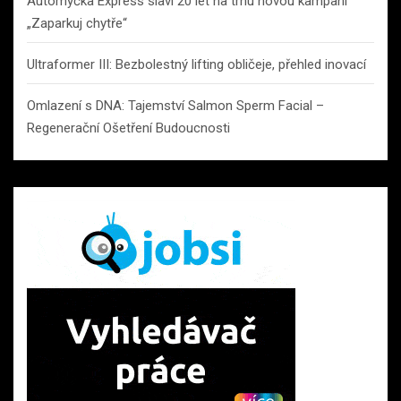
Automyčka Express slaví 20 let na trhu novou kampaní
„Zaparkuj chytře“
Ultraformer III: Bezbolestný lifting obličeje, přehled inovací
Omlazení s DNA: Tajemství Salmon Sperm Facial –
Regenerační Ošetření Budoucnosti