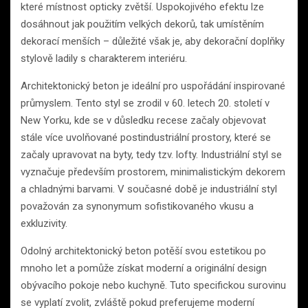
které místnost opticky zvětší. Uspokojivého efektu lze
dosáhnout jak použitím velkých dekorů, tak umístěním
dekorací menších – důležité však je, aby dekorační doplňky
stylově ladily s charakterem interiéru.
Architektonický beton je ideální pro uspořádání inspirované
průmyslem. Tento styl se zrodil v 60. letech 20. století v
New Yorku, kde se v důsledku recese začaly objevovat
stále více uvolňované postindustriální prostory, které se
začaly upravovat na byty, tedy tzv. lofty. Industriální styl se
vyznačuje především prostorem, minimalistickým dekorem
a chladnými barvami. V současné době je industriální styl
považován za synonymum sofistikovaného vkusu a
exkluzivity.
Odolný architektonický beton potěší svou estetikou po
mnoho let a pomůže získat moderní a originální design
obývacího pokoje nebo kuchyně. Tuto specifickou surovinu
se vyplatí zvolit, zvláště pokud preferujeme moderní