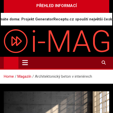
Skip
PŘEHLED INFORMACÍ
to
content
doma: Projekt GeneratorReceptu.cz spouští největší českou onl
i-MAG.CZ
Informační magazín | Public Relations
Home
Magazín
Architektonický beton v interiérech